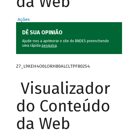
da Web
Ações
DÊ SUA OPINIÃO
Ajude-nos a aprimorar o site do BNDES preenchendo
uma rápida
pesquisa
.
Z7_L9KEH4O0LORH80ALCLTPF802S4
Visualizador
do Conteúdo
da Web