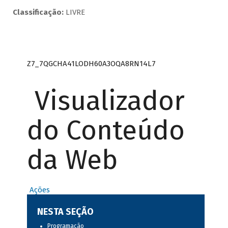
Classificação:
LIVRE
Z7_7QGCHA41LODH60A3OQA8RN14L7
Visualizador
do Conteúdo
da Web
Ações
NESTA SEÇÃO
Programação