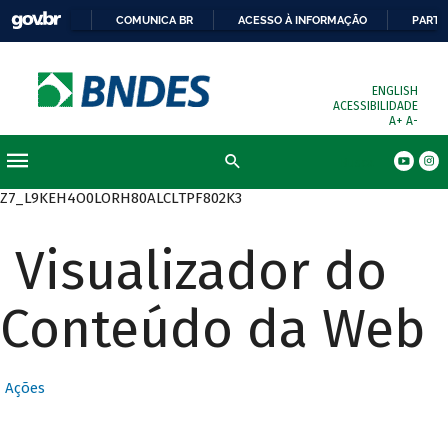
COMUNICA BR
ACESSO À INFORMAÇÃO
PARTI
ENGLISH
ACESSIBILIDADE
A+
A-
Busca
Z7_L9KEH4O0LORH80ALCLTPF802K3
Visualizador do
Conteúdo da Web
Ações