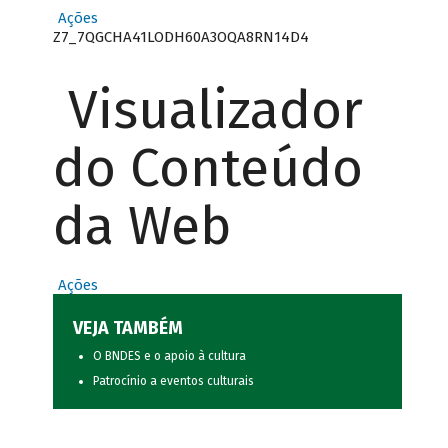
Ações
Z7_7QGCHA41LODH60A3OQA8RN14D4
Visualizador
do Conteúdo
da Web
Ações
VEJA TAMBÉM
O BNDES e o apoio à cultura
Patrocínio a eventos culturais