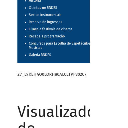
História
Quintas no BNDES
Sextas instrumentais
Reserva de ingressos
Filmes e festivais de cinema
Receba a programação
Concursos para Escolha de Espetáculos
Musicais
Galeria BNDES
Z7_L9KEH4O0LORH80ALCLTPF802C7
Visualizador