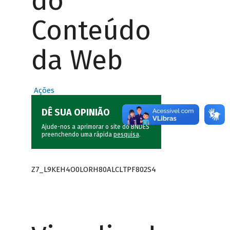
do
Conteúdo
da Web
Ações
DÊ SUA OPINIÃO
Ajude-nos a aprimorar o site do BNDES
preenchendo uma rápida
pesquisa
.
Z7_L9KEH4O0LORH80ALCLTPF802S4