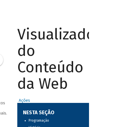
Visualizador
do
Conteúdo
da Web
Ações
cos
a
NESTA SEÇÃO
ais.
Programação