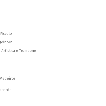
 Piccolo
gelhorn
o Artística e Trombone
 Medeiros
Lacerda