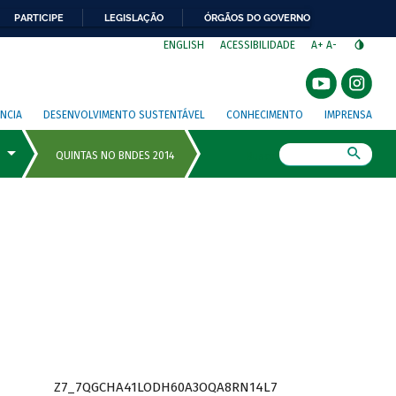
PARTICIPE
LEGISLAÇÃO
ÓRGÃOS DO GOVERNO
⁣
ENGLISH
ACESSIBILIDADE
A+
A-
NCIA
DESENVOLVIMENTO SUSTENTÁVEL
CONHECIMENTO
IMPRENSA
Busca
Z7_7QGCHA41LODH60A3OQA8RN14L7