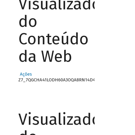
Visualizador
do
Conteúdo
da Web
Ações
Z7_7QGCHA41LODH60A3OQA8RN14D4
Visualizador