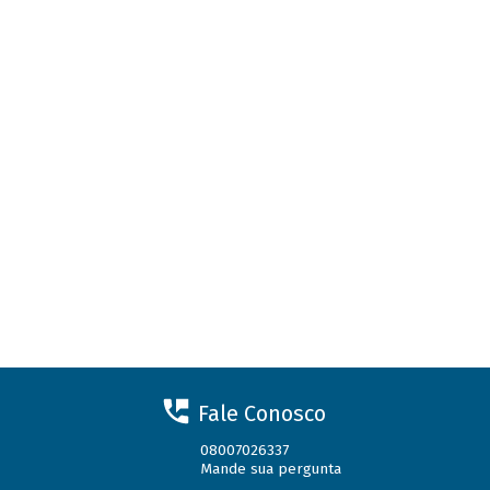
Fale Conosco
08007026337
Mande sua pergunta