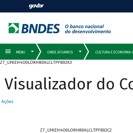
Z7_L9KEH4O0LORH80ALCLTPF802K3
Visualizador do 
Ações
Z7_L9KEH4O0LORH80ALCLTPF802C2