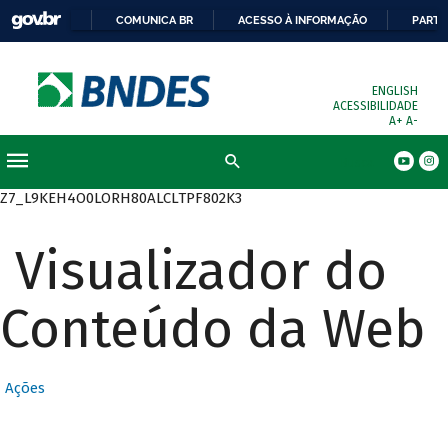
COMUNICA BR
ACESSO À INFORMAÇÃO
PARTI
ENGLISH
ACESSIBILIDADE
A+
A-
Busca
Z7_L9KEH4O0LORH80ALCLTPF802K3
Visualizador do
Conteúdo da Web
Ações