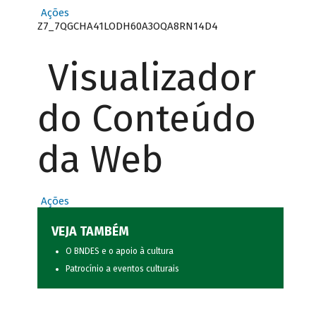
Ações
Z7_7QGCHA41LODH60A3OQA8RN14D4
Visualizador
do Conteúdo
da Web
Ações
VEJA TAMBÉM
O BNDES e o apoio à cultura
Patrocínio a eventos culturais