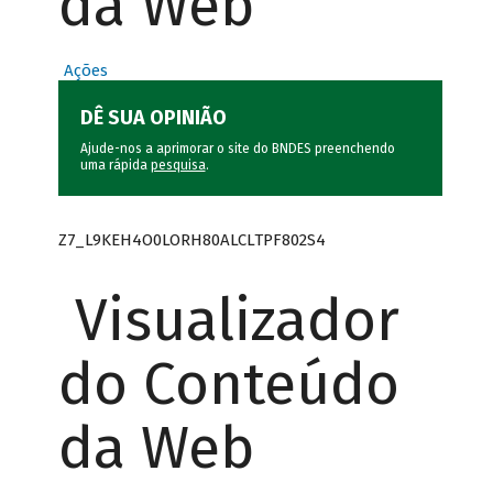
da Web
Ações
DÊ SUA OPINIÃO
Ajude-nos a aprimorar o site do BNDES preenchendo
uma rápida
pesquisa
.
Z7_L9KEH4O0LORH80ALCLTPF802S4
Visualizador
do Conteúdo
da Web