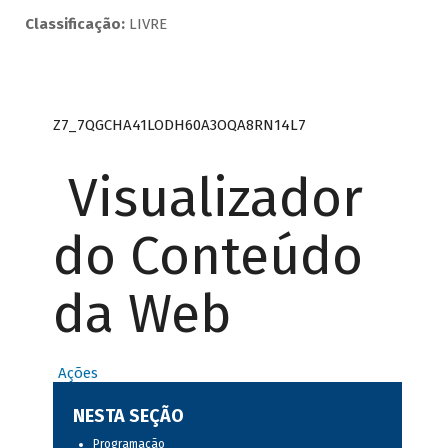
Classificação:
LIVRE
Z7_7QGCHA41LODH60A3OQA8RN14L7
Visualizador
do Conteúdo
da Web
Ações
NESTA SEÇÃO
Programação