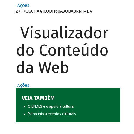
Ações
Z7_7QGCHA41LODH60A3OQA8RN14D4
Visualizador
do Conteúdo
da Web
Ações
VEJA TAMBÉM
O BNDES e o apoio à cultura
Patrocínio a eventos culturais