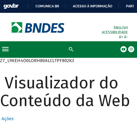
COMUNICA BR
ACESSO À INFORMAÇÃO
PARTI
ENGLISH
ACESSIBILIDADE
A+
A-
Busca
Z7_L9KEH4O0LORH80ALCLTPF802K3
Visualizador do
Conteúdo da Web
Ações