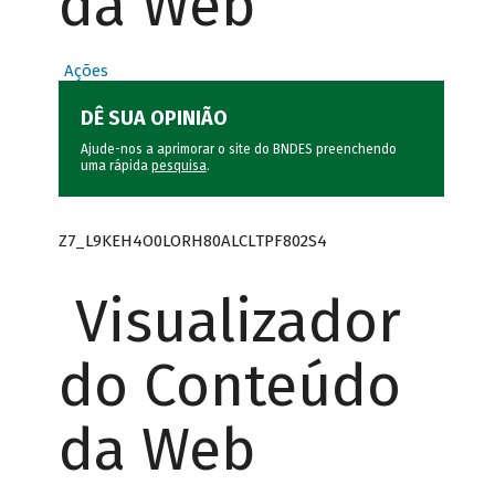
da Web
Ações
DÊ SUA OPINIÃO
Ajude-nos a aprimorar o site do BNDES preenchendo
uma rápida
pesquisa
.
Z7_L9KEH4O0LORH80ALCLTPF802S4
Visualizador
do Conteúdo
da Web