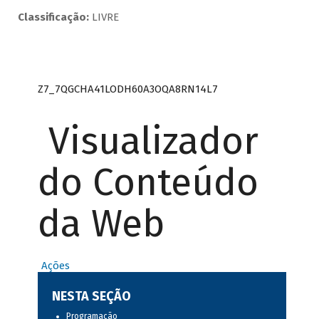
Classificação:
LIVRE
Z7_7QGCHA41LODH60A3OQA8RN14L7
Visualizador
do Conteúdo
da Web
Ações
NESTA SEÇÃO
Programação