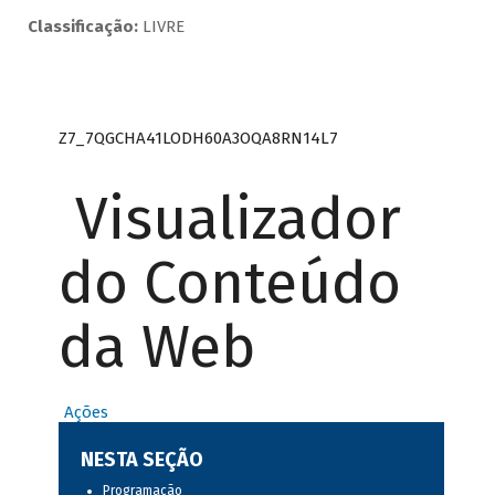
Classificação:
LIVRE
Z7_7QGCHA41LODH60A3OQA8RN14L7
Visualizador
do Conteúdo
da Web
Ações
NESTA SEÇÃO
Programação