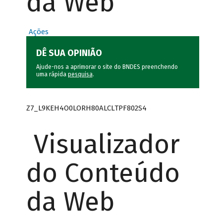
da Web
Ações
DÊ SUA OPINIÃO
Ajude-nos a aprimorar o site do BNDES preenchendo
uma rápida
pesquisa
.
Z7_L9KEH4O0LORH80ALCLTPF802S4
Visualizador
do Conteúdo
da Web