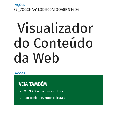
Ações
Z7_7QGCHA41LODH60A3OQA8RN14D4
Visualizador
do Conteúdo
da Web
Ações
VEJA TAMBÉM
O BNDES e o apoio à cultura
Patrocínio a eventos culturais