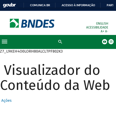
COMUNICA BR
ACESSO À INFORMAÇÃO
PARTI
ENGLISH
ACESSIBILIDADE
A+
A-
Busca
Z7_L9KEH4O0LORH80ALCLTPF802K3
Visualizador do
Conteúdo da Web
Ações