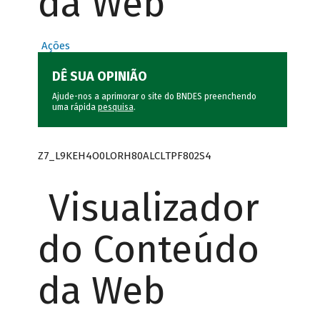
da Web
Ações
DÊ SUA OPINIÃO
Ajude-nos a aprimorar o site do BNDES preenchendo
uma rápida
pesquisa
.
Z7_L9KEH4O0LORH80ALCLTPF802S4
Visualizador
do Conteúdo
da Web