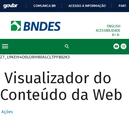
COMUNICA BR
ACESSO À INFORMAÇÃO
PARTI
ENGLISH
ACESSIBILIDADE
A+
A-
Busca
Z7_L9KEH4O0LORH80ALCLTPF802K3
Visualizador do
Conteúdo da Web
Ações