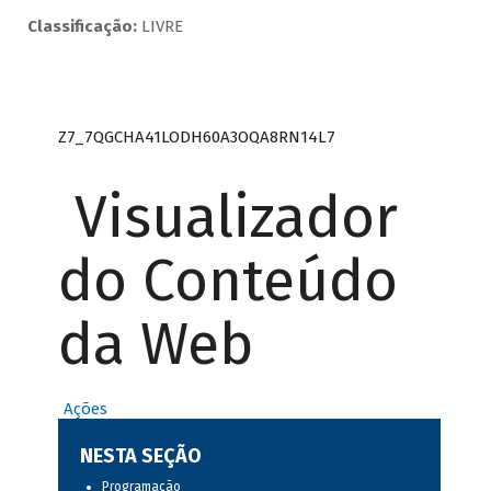
Classificação:
LIVRE
Z7_7QGCHA41LODH60A3OQA8RN14L7
Visualizador
do Conteúdo
da Web
Ações
NESTA SEÇÃO
Programação