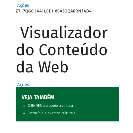
Ações
Z7_7QGCHA41LODH60A3OQA8RN14D4
Visualizador
do Conteúdo
da Web
Ações
VEJA TAMBÉM
O BNDES e o apoio à cultura
Patrocínio a eventos culturais