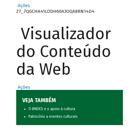
Ações
Z7_7QGCHA41LODH60A3OQA8RN14D4
Visualizador
do Conteúdo
da Web
Ações
VEJA TAMBÉM
O BNDES e o apoio à cultura
Patrocínio a eventos culturais