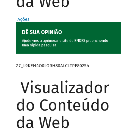
da Web
Ações
DÊ SUA OPINIÃO
Ajude-nos a aprimorar o site do BNDES preenchendo
uma rápida
pesquisa
.
Z7_L9KEH4O0LORH80ALCLTPF802S4
Visualizador
do Conteúdo
da Web