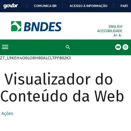
COMUNICA BR
ACESSO À INFORMAÇÃO
PARTI
ENGLISH
ACESSIBILIDADE
A+
A-
Busca
Z7_L9KEH4O0LORH80ALCLTPF802K3
Visualizador do
Conteúdo da Web
Ações