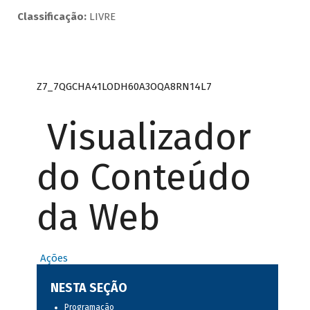
Classificação:
LIVRE
Z7_7QGCHA41LODH60A3OQA8RN14L7
Visualizador
do Conteúdo
da Web
Ações
NESTA SEÇÃO
Programação