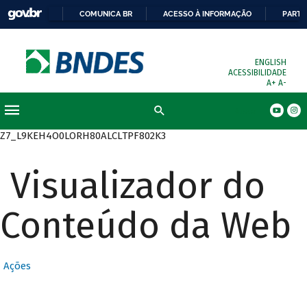
COMUNICA BR
ACESSO À INFORMAÇÃO
PARTI
ENGLISH
ACESSIBILIDADE
A+
A-
Busca
Z7_L9KEH4O0LORH80ALCLTPF802K3
Visualizador do
Conteúdo da Web
Ações