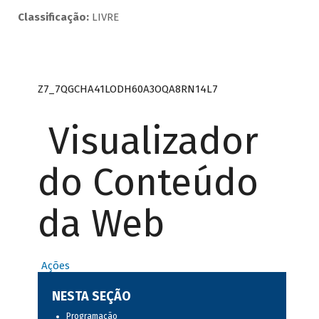
Classificação:
LIVRE
Z7_7QGCHA41LODH60A3OQA8RN14L7
Visualizador
do Conteúdo
da Web
Ações
NESTA SEÇÃO
Programação