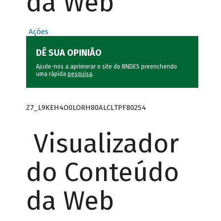
da Web
Ações
DÊ SUA OPINIÃO
Ajude-nos a aprimorar o site do BNDES preenchendo
uma rápida
pesquisa
.
Z7_L9KEH4O0LORH80ALCLTPF802S4
Visualizador
do Conteúdo
da Web