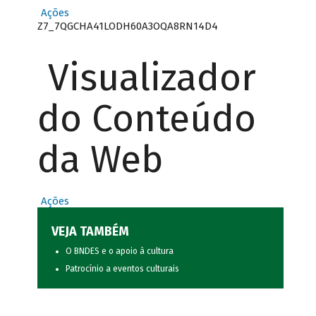
Ações
Z7_7QGCHA41LODH60A3OQA8RN14D4
Visualizador
do Conteúdo
da Web
Ações
VEJA TAMBÉM
O BNDES e o apoio à cultura
Patrocínio a eventos culturais