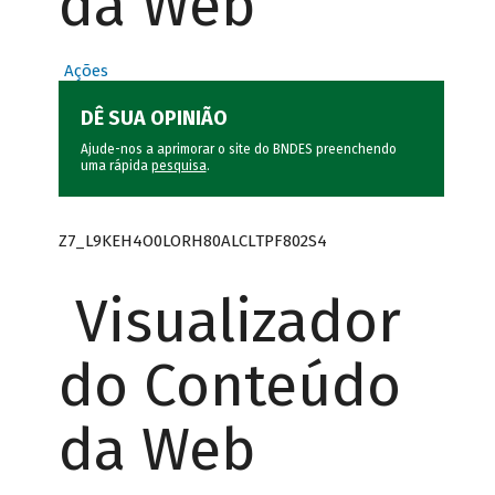
da Web
Ações
DÊ SUA OPINIÃO
Ajude-nos a aprimorar o site do BNDES preenchendo
uma rápida
pesquisa
.
Z7_L9KEH4O0LORH80ALCLTPF802S4
Visualizador
do Conteúdo
da Web