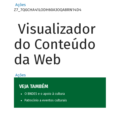
Ações
Z7_7QGCHA41LODH60A3OQA8RN14D4
Visualizador
do Conteúdo
da Web
Ações
VEJA TAMBÉM
O BNDES e o apoio à cultura
Patrocínio a eventos culturais