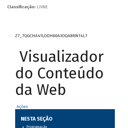
Classificação:
LIVRE
Z7_7QGCHA41LODH60A3OQA8RN14L7
Visualizador
do Conteúdo
da Web
Ações
NESTA SEÇÃO
Programação