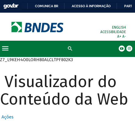
COMUNICA BR
ACESSO À INFORMAÇÃO
PARTI
ENGLISH
ACESSIBILIDADE
A+
A-
Busca
Z7_L9KEH4O0LORH80ALCLTPF802K3
Visualizador do
Conteúdo da Web
Ações