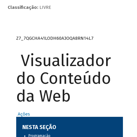
Classificação:
LIVRE
Z7_7QGCHA41LODH60A3OQA8RN14L7
Visualizador
do Conteúdo
da Web
Ações
NESTA SEÇÃO
Programação