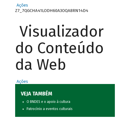
Ações
Z7_7QGCHA41LODH60A3OQA8RN14D4
Visualizador
do Conteúdo
da Web
Ações
VEJA TAMBÉM
O BNDES e o apoio à cultura
Patrocínio a eventos culturais