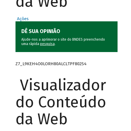
da Web
Ações
DÊ SUA OPINIÃO
Ajude-nos a aprimorar o site do BNDES preenchendo
uma rápida
pesquisa
.
Z7_L9KEH4O0LORH80ALCLTPF802S4
Visualizador
do Conteúdo
da Web