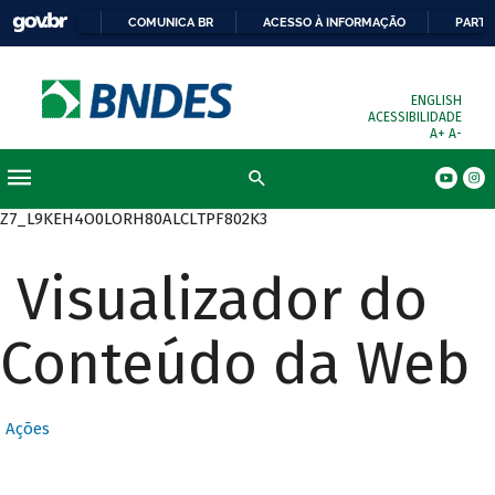
COMUNICA BR
ACESSO À INFORMAÇÃO
PARTI
ENGLISH
ACESSIBILIDADE
A+
A-
Busca
Z7_L9KEH4O0LORH80ALCLTPF802K3
Visualizador do
Conteúdo da Web
Ações