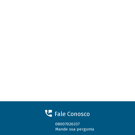
Fale Conosco
08007026337
Mande sua pergunta