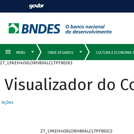
Z7_L9KEH4O0LORH80ALCLTPF802K3
Visualizador do 
Ações
Z7_L9KEH4O0LORH80ALCLTPF802C2