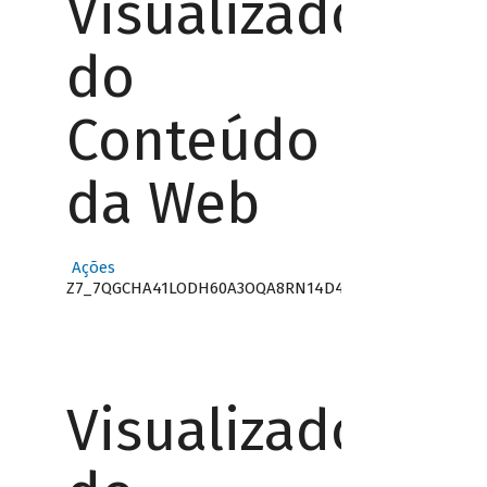
Visualizador
do
Conteúdo
da Web
Ações
Z7_7QGCHA41LODH60A3OQA8RN14D4
Visualizador