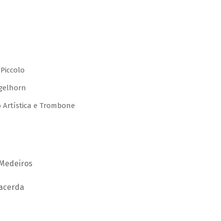
 Piccolo
gelhorn
o Artística e Trombone
 Medeiros
Lacerda