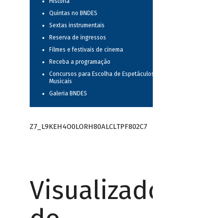
História
Quintas no BNDES
Sextas instrumentais
Reserva de ingressos
Filmes e festivais de cinema
Receba a programação
Concursos para Escolha de Espetáculos
Musicais
Galeria BNDES
Z7_L9KEH4O0LORH80ALCLTPF802C7
Visualizador