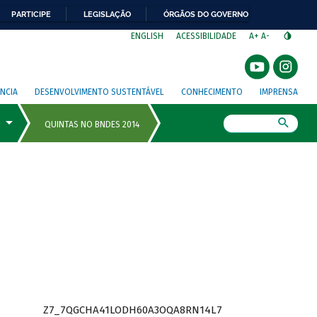
PARTICIPE
LEGISLAÇÃO
ÓRGÃOS DO GOVERNO
⁣
ENGLISH
ACESSIBILIDADE
A+
A-
NCIA
DESENVOLVIMENTO SUSTENTÁVEL
CONHECIMENTO
IMPRENSA
Busca
Z7_7QGCHA41LODH60A3OQA8RN14L7