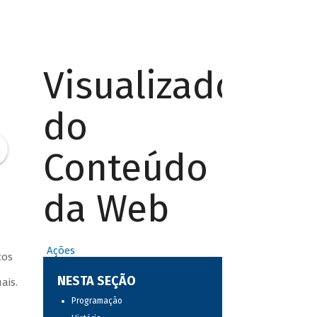
Visualizador
do
Conteúdo
da Web
Ações
cos
a
NESTA SEÇÃO
ais.
Programação