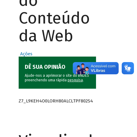
do
Conteúdo
da Web
Ações
DÊ SUA OPINIÃO
Ajude-nos a aprimorar o site do BNDES
preenchendo uma rápida
pesquisa
.
Z7_L9KEH4O0LORH80ALCLTPF802S4