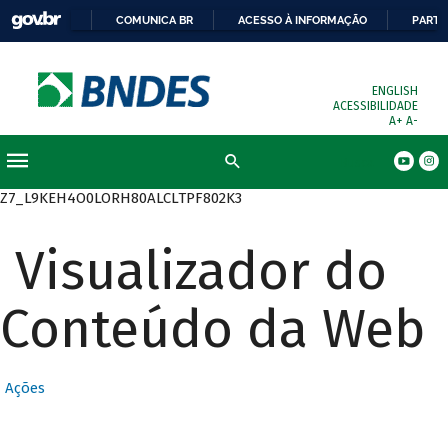
COMUNICA BR
ACESSO À INFORMAÇÃO
PARTI
ENGLISH
ACESSIBILIDADE
A+
A-
Busca
Z7_L9KEH4O0LORH80ALCLTPF802K3
Visualizador do
Conteúdo da Web
Ações