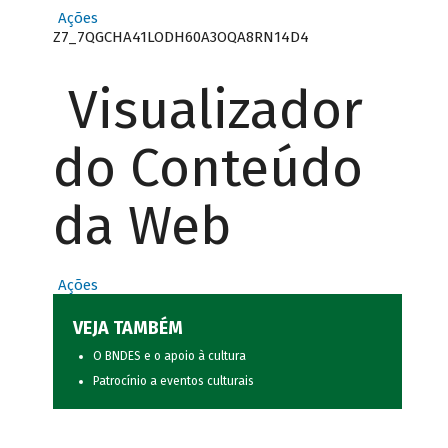
Ações
Z7_7QGCHA41LODH60A3OQA8RN14D4
Visualizador
do Conteúdo
da Web
Ações
VEJA TAMBÉM
O BNDES e o apoio à cultura
Patrocínio a eventos culturais