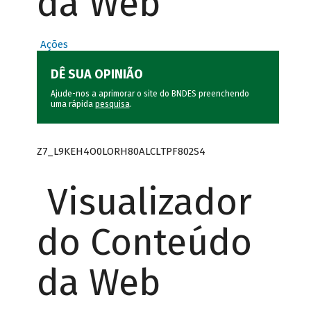
da Web
Ações
DÊ SUA OPINIÃO
Ajude-nos a aprimorar o site do BNDES preenchendo
uma rápida
pesquisa
.
Z7_L9KEH4O0LORH80ALCLTPF802S4
Visualizador
do Conteúdo
da Web