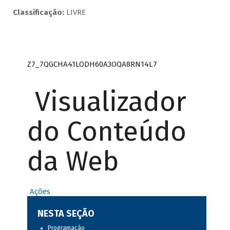
Classificação:
LIVRE
Z7_7QGCHA41LODH60A3OQA8RN14L7
Visualizador
do Conteúdo
da Web
Ações
NESTA SEÇÃO
Programação