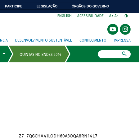
PARTICIPE
LEGISLAÇÃO
ÓRGÃOS DO GOVERNO
⁣
ENGLISH
ACESSIBILIDADE
A+
A-
NCIA
DESENVOLVIMENTO SUSTENTÁVEL
CONHECIMENTO
IMPRENSA
Busca
Z7_7QGCHA41LODH60A3OQA8RN14L7