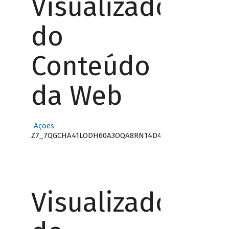
Visualizador
do
Conteúdo
da Web
Ações
Z7_7QGCHA41LODH60A3OQA8RN14D4
Visualizador