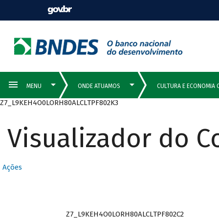
Z7_L9KEH4O0LORH80ALCLTPF802K3
Visualizador do 
Ações
Z7_L9KEH4O0LORH80ALCLTPF802C2