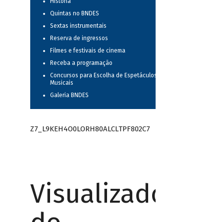
História
Quintas no BNDES
Sextas instrumentais
Reserva de ingressos
Filmes e festivais de cinema
Receba a programação
Concursos para Escolha de Espetáculos
Musicais
Galeria BNDES
Z7_L9KEH4O0LORH80ALCLTPF802C7
Visualizador