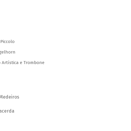
 Piccolo
gelhorn
o Artística e Trombone
 Medeiros
Lacerda