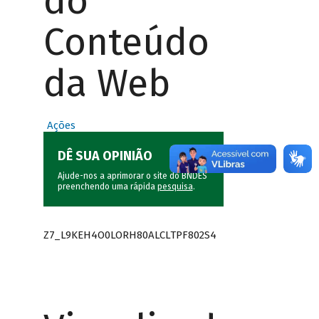
do
Conteúdo
da Web
Ações
DÊ SUA OPINIÃO
Ajude-nos a aprimorar o site do BNDES
preenchendo uma rápida
pesquisa
.
Z7_L9KEH4O0LORH80ALCLTPF802S4