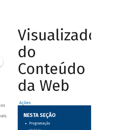
Visualizador
do
Conteúdo
da Web
Ações
cos
a
NESTA SEÇÃO
ais.
Programação