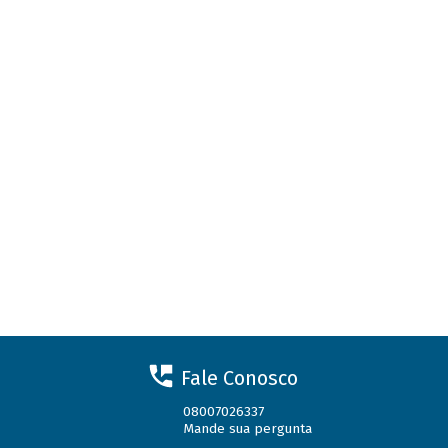
Fale Conosco
08007026337
Mande sua pergunta