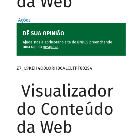
da Web
Ações
DÊ SUA OPINIÃO
Ajude-nos a aprimorar o site do BNDES preenchendo
uma rápida
pesquisa
.
Z7_L9KEH4O0LORH80ALCLTPF802S4
Visualizador
do Conteúdo
da Web