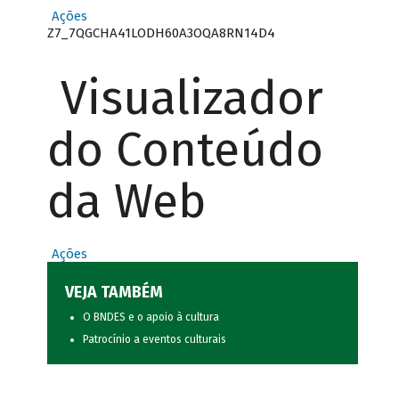
Ações
Z7_7QGCHA41LODH60A3OQA8RN14D4
Visualizador
do Conteúdo
da Web
Ações
VEJA TAMBÉM
O BNDES e o apoio à cultura
Patrocínio a eventos culturais