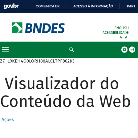
COMUNICA BR
ACESSO À INFORMAÇÃO
PARTI
ENGLISH
ACESSIBILIDADE
A+
A-
Busca
Z7_L9KEH4O0LORH80ALCLTPF802K3
Visualizador do
Conteúdo da Web
Ações