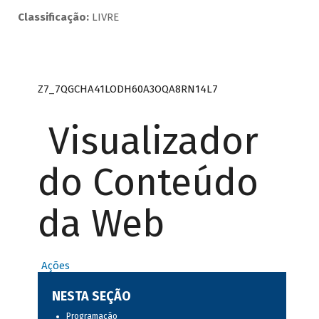
Classificação:
LIVRE
Z7_7QGCHA41LODH60A3OQA8RN14L7
Visualizador
do Conteúdo
da Web
Ações
NESTA SEÇÃO
Programação