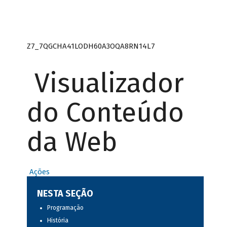
Z7_7QGCHA41LODH60A3OQA8RN14L7
Visualizador
do Conteúdo
da Web
Ações
NESTA SEÇÃO
Programação
História