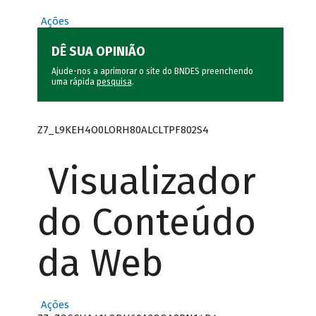
Ações
DÊ SUA OPINIÃO
Ajude-nos a aprimorar o site do BNDES preenchendo
uma rápida
pesquisa
.
Z7_L9KEH4O0LORH80ALCLTPF802S4
Visualizador
do Conteúdo
da Web
Ações