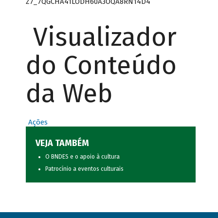
Z7_7QGCHA41LODH60A3OQA8RN14D4
Visualizador
do Conteúdo
da Web
Ações
VEJA TAMBÉM
O BNDES e o apoio à cultura
Patrocínio a eventos culturais