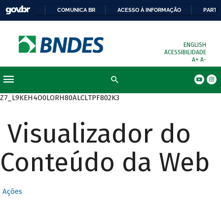
COMUNICA BR
ACESSO À INFORMAÇÃO
PARTI
ENGLISH
ACESSIBILIDADE
A+
A-
Busca
Z7_L9KEH4O0LORH80ALCLTPF802K3
Visualizador do
Conteúdo da Web
Ações