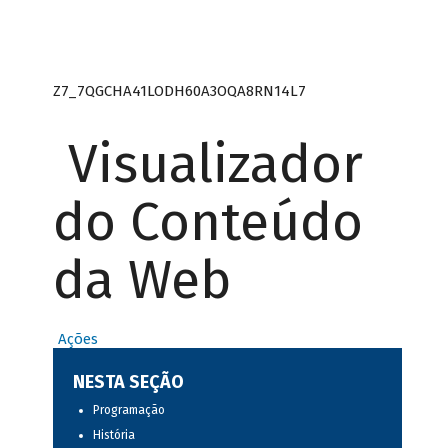
Z7_7QGCHA41LODH60A3OQA8RN14L7
Visualizador
do Conteúdo
da Web
Ações
NESTA SEÇÃO
Programação
História