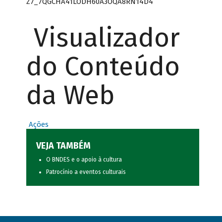
Z7_7QGCHA41LODH60A3OQA8RN14D4
Visualizador
do Conteúdo
da Web
Ações
VEJA TAMBÉM
O BNDES e o apoio à cultura
Patrocínio a eventos culturais