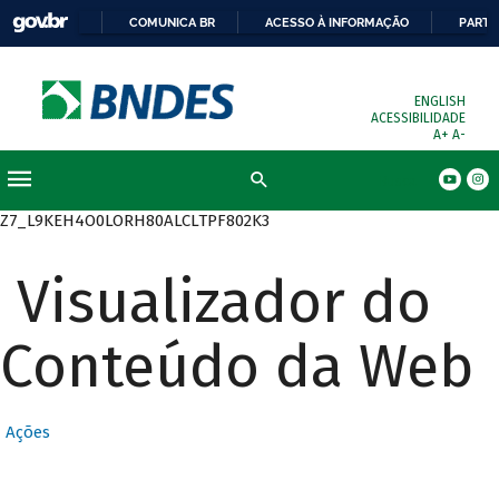
COMUNICA BR
ACESSO À INFORMAÇÃO
PARTI
ENGLISH
ACESSIBILIDADE
A+
A-
Busca
Z7_L9KEH4O0LORH80ALCLTPF802K3
Visualizador do
Conteúdo da Web
Ações