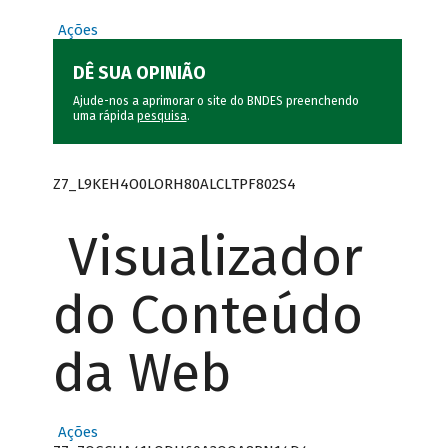
Ações
DÊ SUA OPINIÃO
Ajude-nos a aprimorar o site do BNDES preenchendo
uma rápida
pesquisa
.
Z7_L9KEH4O0LORH80ALCLTPF802S4
Visualizador
do Conteúdo
da Web
Ações