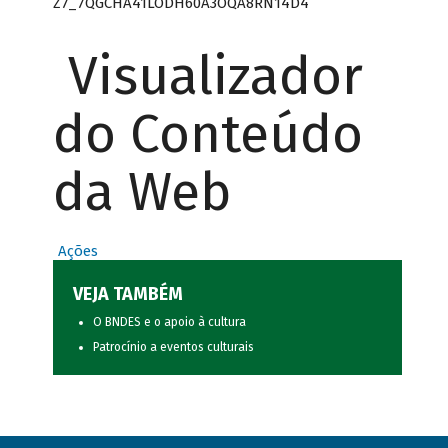
Z7_7QGCHA41LODH60A3OQA8RN14D4
Visualizador
do Conteúdo
da Web
Ações
VEJA TAMBÉM
O BNDES e o apoio à cultura
Patrocínio a eventos culturais