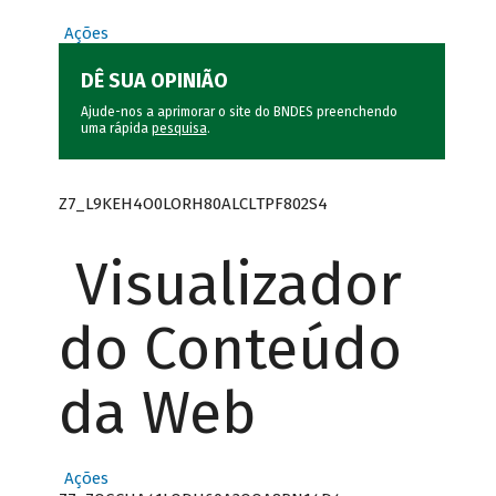
Ações
DÊ SUA OPINIÃO
Ajude-nos a aprimorar o site do BNDES preenchendo
uma rápida
pesquisa
.
Z7_L9KEH4O0LORH80ALCLTPF802S4
Visualizador
do Conteúdo
da Web
Ações