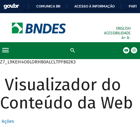
COMUNICA BR
ACESSO À INFORMAÇÃO
PARTI
ENGLISH
ACESSIBILIDADE
A+
A-
Busca
Z7_L9KEH4O0LORH80ALCLTPF802K3
Visualizador do
Conteúdo da Web
Ações