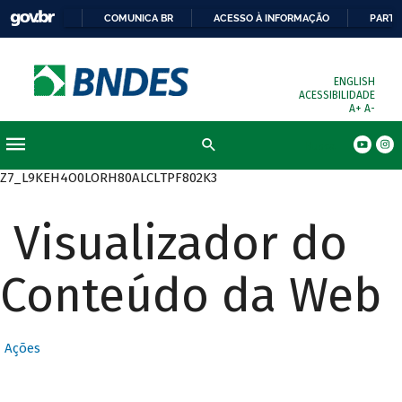
COMUNICA BR
ACESSO À INFORMAÇÃO
PARTI
ENGLISH
ACESSIBILIDADE
A+
A-
Busca
Z7_L9KEH4O0LORH80ALCLTPF802K3
Visualizador do
Conteúdo da Web
Ações