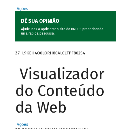
Ações
DÊ SUA OPINIÃO
Ajude-nos a aprimorar o site do BNDES preenchendo
uma rápida
pesquisa
.
Z7_L9KEH4O0LORH80ALCLTPF802S4
Visualizador
do Conteúdo
da Web
Ações