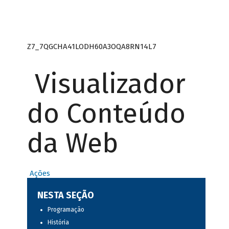
Z7_7QGCHA41LODH60A3OQA8RN14L7
Visualizador
do Conteúdo
da Web
Ações
NESTA SEÇÃO
Programação
História