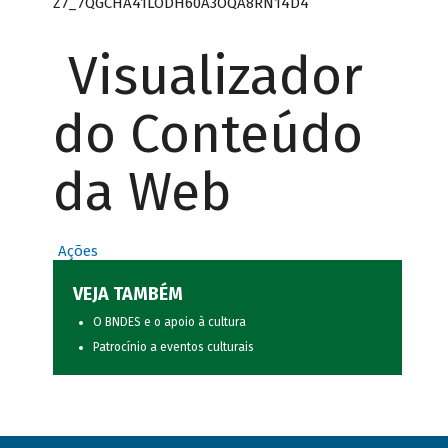
Z7_7QGCHA41LODH60A3OQA8RN14D4
Visualizador
do Conteúdo
da Web
Ações
VEJA TAMBÉM
O BNDES e o apoio à cultura
Patrocínio a eventos culturais