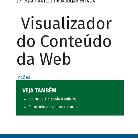
Z7_7QGCHA41LODH60A3OQA8RN14D4
Visualizador
do Conteúdo
da Web
Ações
VEJA TAMBÉM
O BNDES e o apoio à cultura
Patrocínio a eventos culturais