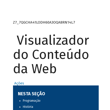
Z7_7QGCHA41LODH60A3OQA8RN14L7
Visualizador
do Conteúdo
da Web
Ações
NESTA SEÇÃO
Programação
História