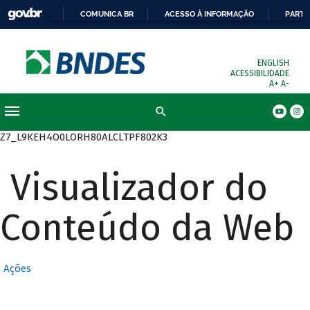
COMUNICA BR
ACESSO À INFORMAÇÃO
PARTI
ENGLISH
ACESSIBILIDADE
A+
A-
Busca
Z7_L9KEH4O0LORH80ALCLTPF802K3
Visualizador do
Conteúdo da Web
Ações