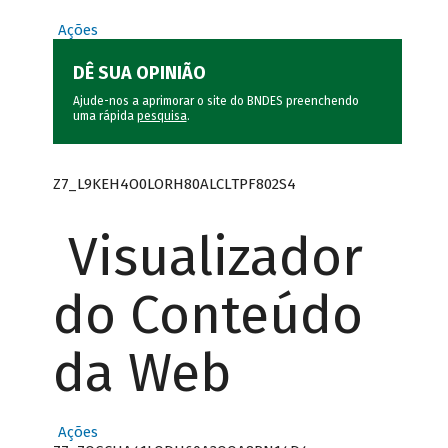
Ações
DÊ SUA OPINIÃO
Ajude-nos a aprimorar o site do BNDES preenchendo
uma rápida
pesquisa
.
Z7_L9KEH4O0LORH80ALCLTPF802S4
Visualizador
do Conteúdo
da Web
Ações