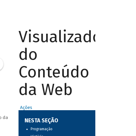
Visualizador
do
Conteúdo
da Web
Ações
o da
NESTA SEÇÃO
Programação