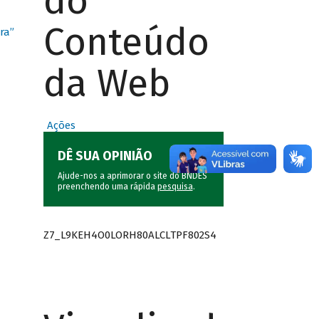
do
Conteúdo
ra”
da Web
Ações
DÊ SUA OPINIÃO
Ajude-nos a aprimorar o site do BNDES
preenchendo uma rápida
pesquisa
.
Z7_L9KEH4O0LORH80ALCLTPF802S4