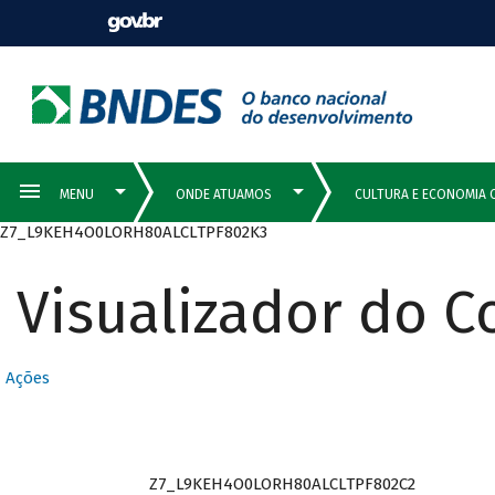
Z7_L9KEH4O0LORH80ALCLTPF802K3
Visualizador do 
Ações
Z7_L9KEH4O0LORH80ALCLTPF802C2