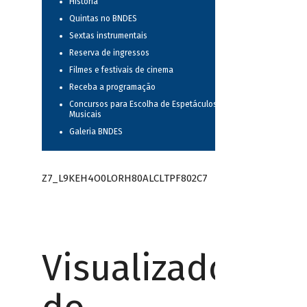
História
Quintas no BNDES
Sextas instrumentais
Reserva de ingressos
Filmes e festivais de cinema
Receba a programação
Concursos para Escolha de Espetáculos
Musicais
Galeria BNDES
Z7_L9KEH4O0LORH80ALCLTPF802C7
Visualizador