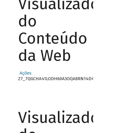
Visualizador
do
Conteúdo
da Web
Ações
Z7_7QGCHA41LODH60A3OQA8RN14D4
Visualizador