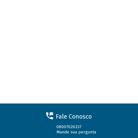
Fale Conosco
08007026337
Mande sua pergunta