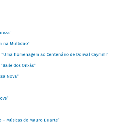
ureza”
m na Multidão”
 / “Uma homenagem ao Centenário de Dorival Caymmi”
“Baile dos Orixás”
ssa Nova”
Love”
o – Músicas de Mauro Duarte”