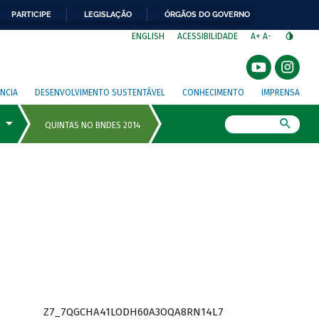
PARTICIPE
LEGISLAÇÃO
ÓRGÃOS DO GOVERNO
⁣
ENGLISH
ACESSIBILIDADE
A+
A-
NCIA
DESENVOLVIMENTO SUSTENTÁVEL
CONHECIMENTO
IMPRENSA
Busca
Z7_7QGCHA41LODH60A3OQA8RN14L7