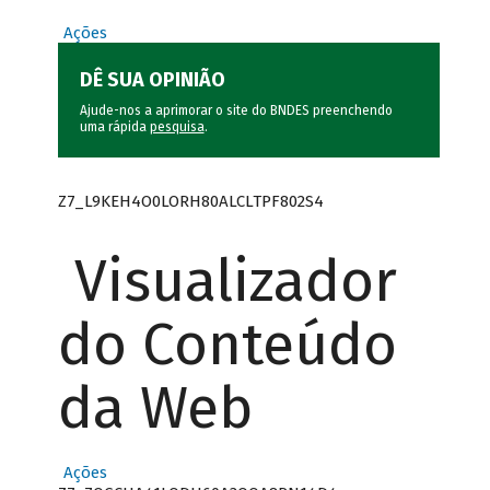
Ações
DÊ SUA OPINIÃO
Ajude-nos a aprimorar o site do BNDES preenchendo
uma rápida
pesquisa
.
Z7_L9KEH4O0LORH80ALCLTPF802S4
Visualizador
do Conteúdo
da Web
Ações