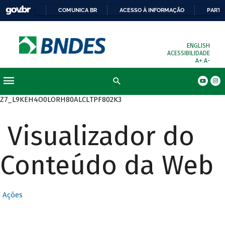
COMUNICA BR
ACESSO À INFORMAÇÃO
PARTI
ENGLISH
ACESSIBILIDADE
A+
A-
Busca
Z7_L9KEH4O0LORH80ALCLTPF802K3
Visualizador do
Conteúdo da Web
Ações