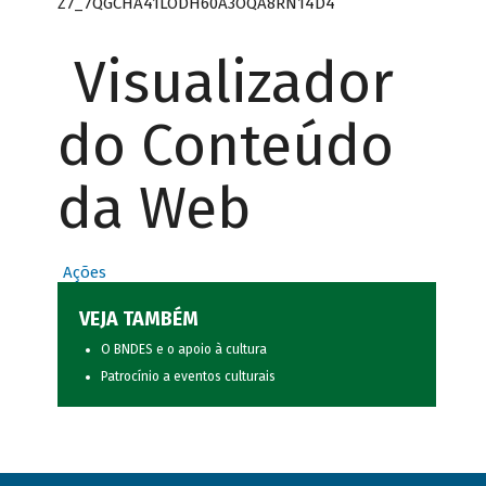
Z7_7QGCHA41LODH60A3OQA8RN14D4
Visualizador
do Conteúdo
da Web
Ações
VEJA TAMBÉM
O BNDES e o apoio à cultura
Patrocínio a eventos culturais