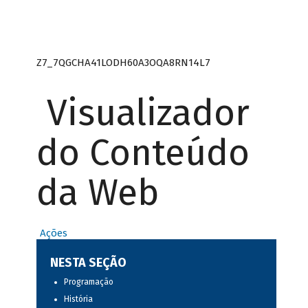
Z7_7QGCHA41LODH60A3OQA8RN14L7
Visualizador
do Conteúdo
da Web
Ações
NESTA SEÇÃO
Programação
História