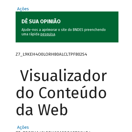
Ações
DÊ SUA OPINIÃO
Ajude-nos a aprimorar o site do BNDES preenchendo
uma rápida
pesquisa
.
Z7_L9KEH4O0LORH80ALCLTPF802S4
Visualizador
do Conteúdo
da Web
Ações