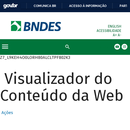
COMUNICA BR
ACESSO À INFORMAÇÃO
PARTI
ENGLISH
ACESSIBILIDADE
A+
A-
Busca
Z7_L9KEH4O0LORH80ALCLTPF802K3
Visualizador do
Conteúdo da Web
Ações