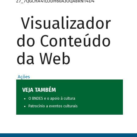
Z7_7QGCHA41LODH60A3OQA8RN14D4
Visualizador
do Conteúdo
da Web
Ações
VEJA TAMBÉM
O BNDES e o apoio à cultura
Patrocínio a eventos culturais