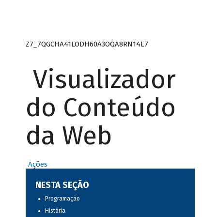
Z7_7QGCHA41LODH60A3OQA8RN14L7
Visualizador
do Conteúdo
da Web
Ações
NESTA SEÇÃO
Programação
História