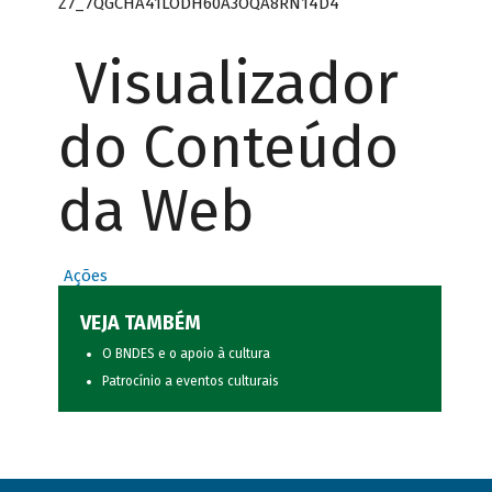
Z7_7QGCHA41LODH60A3OQA8RN14D4
Visualizador
do Conteúdo
da Web
Ações
VEJA TAMBÉM
O BNDES e o apoio à cultura
Patrocínio a eventos culturais