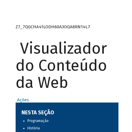
Z7_7QGCHA41LODH60A3OQA8RN14L7
Visualizador
do Conteúdo
da Web
Ações
NESTA SEÇÃO
Programação
História