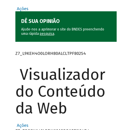
Ações
DÊ SUA OPINIÃO
Ajude-nos a aprimorar o site do BNDES preenchendo
uma rápida
pesquisa
.
Z7_L9KEH4O0LORH80ALCLTPF802S4
Visualizador
do Conteúdo
da Web
Ações