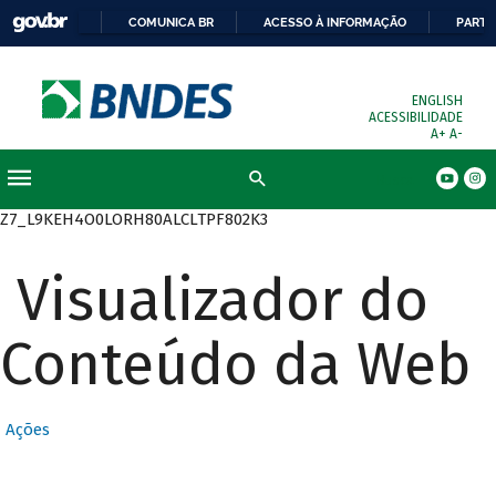
COMUNICA BR
ACESSO À INFORMAÇÃO
PARTI
ENGLISH
ACESSIBILIDADE
A+
A-
Busca
Z7_L9KEH4O0LORH80ALCLTPF802K3
Visualizador do
Conteúdo da Web
Ações