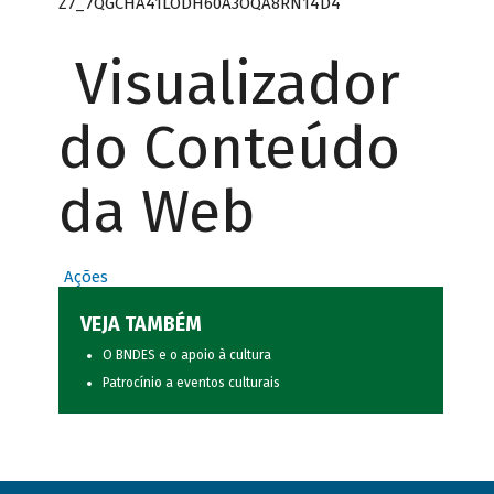
Z7_7QGCHA41LODH60A3OQA8RN14D4
Visualizador
do Conteúdo
da Web
Ações
VEJA TAMBÉM
O BNDES e o apoio à cultura
Patrocínio a eventos culturais