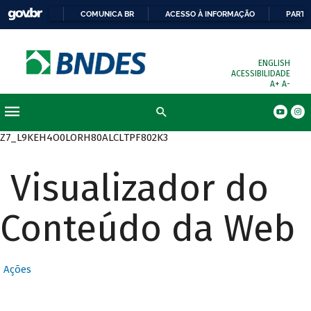
COMUNICA BR
ACESSO À INFORMAÇÃO
PARTI
ENGLISH
ACESSIBILIDADE
A+
A-
Busca
Z7_L9KEH4O0LORH80ALCLTPF802K3
Visualizador do
Conteúdo da Web
Ações