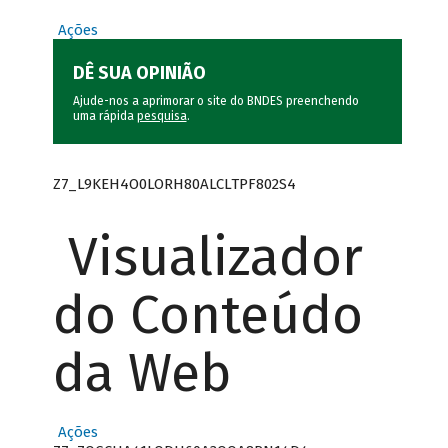
Ações
DÊ SUA OPINIÃO
Ajude-nos a aprimorar o site do BNDES preenchendo
uma rápida
pesquisa
.
Z7_L9KEH4O0LORH80ALCLTPF802S4
Visualizador
do Conteúdo
da Web
Ações