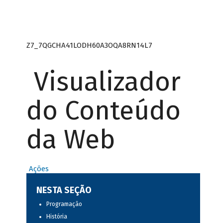
Z7_7QGCHA41LODH60A3OQA8RN14L7
Visualizador
do Conteúdo
da Web
Ações
NESTA SEÇÃO
Programação
História