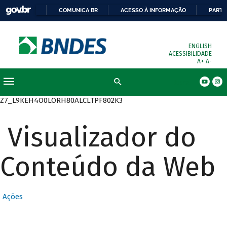
COMUNICA BR
ACESSO À INFORMAÇÃO
PARTI
ENGLISH
ACESSIBILIDADE
A+
A-
Busca
Z7_L9KEH4O0LORH80ALCLTPF802K3
Visualizador do
Conteúdo da Web
Ações