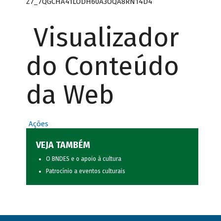
Z7_7QGCHA41LODH60A3OQA8RN14D4
Visualizador
do Conteúdo
da Web
Ações
VEJA TAMBÉM
O BNDES e o apoio à cultura
Patrocínio a eventos culturais