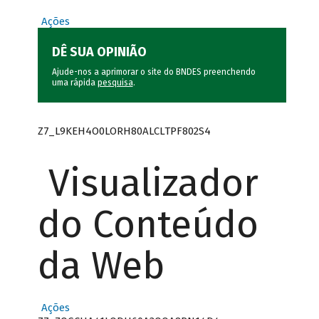
Ações
DÊ SUA OPINIÃO
Ajude-nos a aprimorar o site do BNDES preenchendo
uma rápida
pesquisa
.
Z7_L9KEH4O0LORH80ALCLTPF802S4
Visualizador
do Conteúdo
da Web
Ações