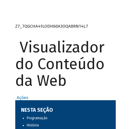
Z7_7QGCHA41LODH60A3OQA8RN14L7
Visualizador
do Conteúdo
da Web
Ações
NESTA SEÇÃO
Programação
História