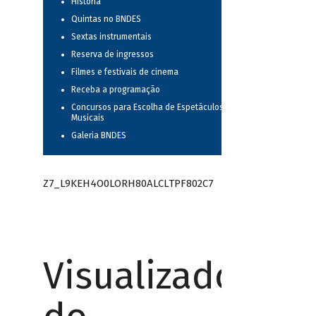
História
Quintas no BNDES
Sextas instrumentais
Reserva de ingressos
Filmes e festivais de cinema
Receba a programação
Concursos para Escolha de Espetáculos
Musicais
Galeria BNDES
Z7_L9KEH4O0LORH80ALCLTPF802C7
Visualizador