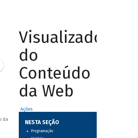
Visualizador
do
Conteúdo
da Web
Ações
o da
NESTA SEÇÃO
Programação