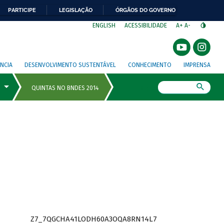
PARTICIPE
LEGISLAÇÃO
ÓRGÃOS DO GOVERNO
⁣
ENGLISH
ACESSIBILIDADE
A+
A-
NCIA
DESENVOLVIMENTO SUSTENTÁVEL
CONHECIMENTO
IMPRENSA
Busca
Z7_7QGCHA41LODH60A3OQA8RN14L7