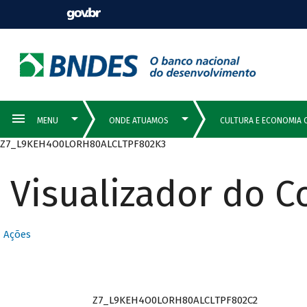
Z7_L9KEH4O0LORH80ALCLTPF802K3
Visualizador do 
Ações
Z7_L9KEH4O0LORH80ALCLTPF802C2