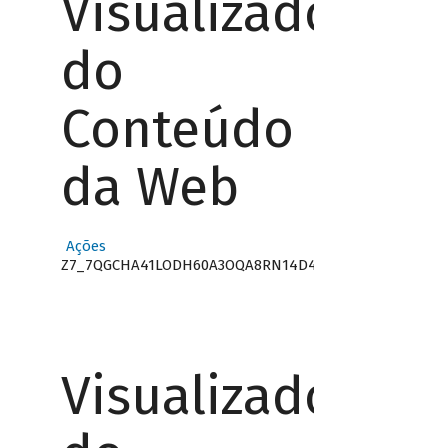
Visualizador
do
Conteúdo
da Web
Ações
Z7_7QGCHA41LODH60A3OQA8RN14D4
Visualizador