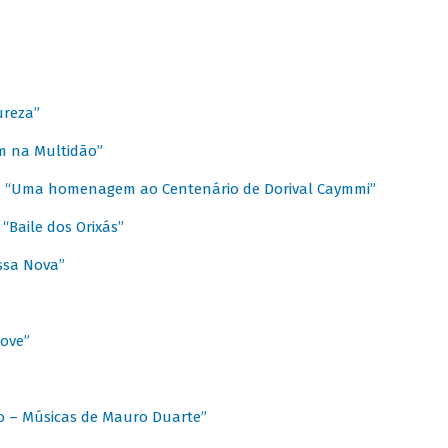
ureza”
m na Multidão”
 / “Uma homenagem ao Centenário de Dorival Caymmi”
“Baile dos Orixás”
ssa Nova”
Love”
o – Músicas de Mauro Duarte”