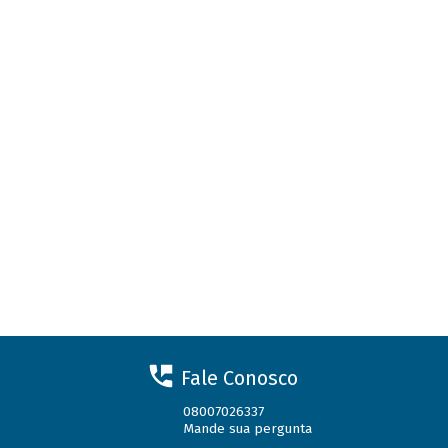
Fale Conosco
08007026337
Mande sua pergunta