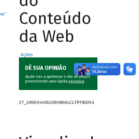
do
Conteúdo
ra”
da Web
Ações
DÊ SUA OPINIÃO
Ajude-nos a aprimorar o site do BNDES
preenchendo uma rápida
pesquisa
.
Z7_L9KEH4O0LORH80ALCLTPF802S4