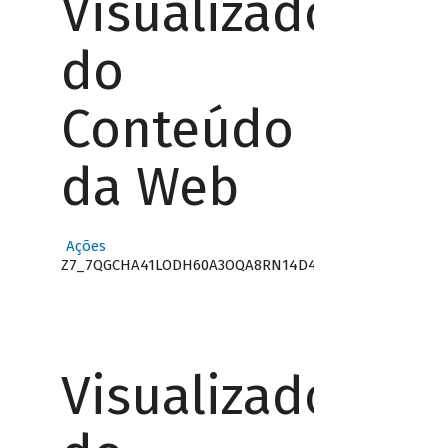
Visualizador
do
Conteúdo
da Web
Ações
Z7_7QGCHA41LODH60A3OQA8RN14D4
Visualizador