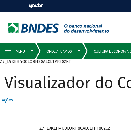
Z7_L9KEH4O0LORH80ALCLTPF802K3
Visualizador do 
Ações
Z7_L9KEH4O0LORH80ALCLTPF802C2