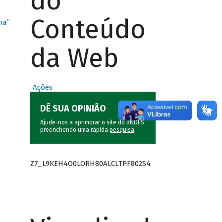
do
Conteúdo
ra”
da Web
Ações
DÊ SUA OPINIÃO
Ajude-nos a aprimorar o site do BNDES
preenchendo uma rápida
pesquisa
.
Z7_L9KEH4O0LORH80ALCLTPF802S4