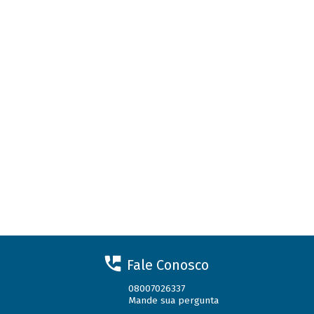
Fale Conosco
08007026337
Mande sua pergunta