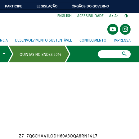
PARTICIPE
LEGISLAÇÃO
ÓRGÃOS DO GOVERNO
⁣
ENGLISH
ACESSIBILIDADE
A+
A-
NCIA
DESENVOLVIMENTO SUSTENTÁVEL
CONHECIMENTO
IMPRENSA
Busca
Z7_7QGCHA41LODH60A3OQA8RN14L7