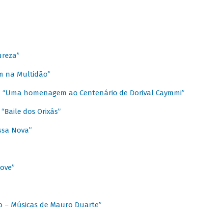
ureza”
m na Multidão”
 / “Uma homenagem ao Centenário de Dorival Caymmi”
“Baile dos Orixás”
ssa Nova”
Love”
o – Músicas de Mauro Duarte”