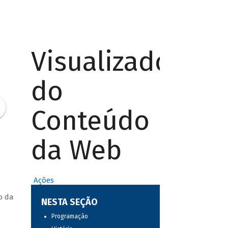
Visualizador
do
Conteúdo
da Web
Ações
o da
NESTA SEÇÃO
Programação