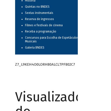
História
Quintas no BNDES
Sextas instrumentais
Reserva de ingressos
Filmes e festivais de cinema
Receba a programação
Concursos para Escolha de Espetáculos
Musicais
Galeria BNDES
Z7_L9KEH4O0LORH80ALCLTPF802C7
Visualizador