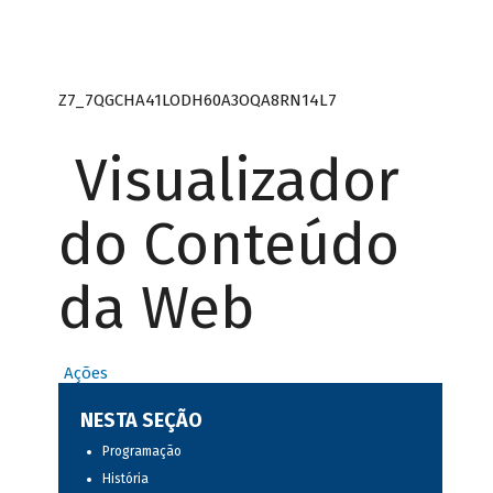
Z7_7QGCHA41LODH60A3OQA8RN14L7
Visualizador
do Conteúdo
da Web
Ações
NESTA SEÇÃO
Programação
História