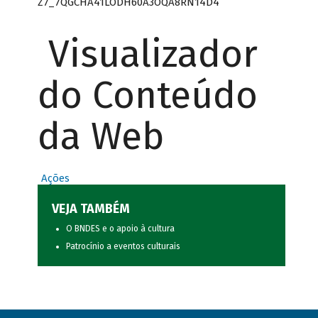
Z7_7QGCHA41LODH60A3OQA8RN14D4
Visualizador
do Conteúdo
da Web
Ações
VEJA TAMBÉM
O BNDES e o apoio à cultura
Patrocínio a eventos culturais