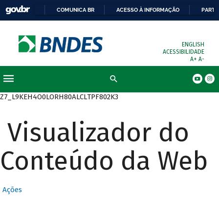
COMUNICA BR
ACESSO À INFORMAÇÃO
PARTI
ENGLISH
ACESSIBILIDADE
A+
A-
Busca
Z7_L9KEH4O0LORH80ALCLTPF802K3
Visualizador do
Conteúdo da Web
Ações