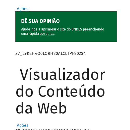
Ações
DÊ SUA OPINIÃO
Ajude-nos a aprimorar o site do BNDES preenchendo
uma rápida
pesquisa
.
Z7_L9KEH4O0LORH80ALCLTPF802S4
Visualizador
do Conteúdo
da Web
Ações