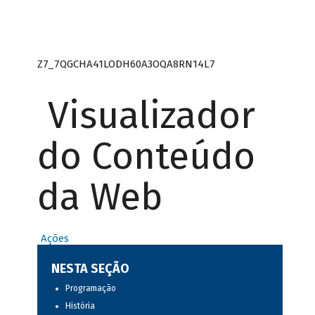
Z7_7QGCHA41LODH60A3OQA8RN14L7
Visualizador
do Conteúdo
da Web
Ações
NESTA SEÇÃO
Programação
História