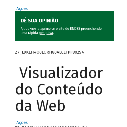
Ações
DÊ SUA OPINIÃO
Ajude-nos a aprimorar o site do BNDES preenchendo
uma rápida
pesquisa
.
Z7_L9KEH4O0LORH80ALCLTPF802S4
Visualizador
do Conteúdo
da Web
Ações