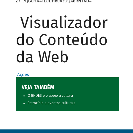
Z7_7QGCHA41LODH60A3OQA8RN14D4
Visualizador
do Conteúdo
da Web
Ações
VEJA TAMBÉM
O BNDES e o apoio à cultura
Patrocínio a eventos culturais