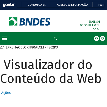
COMUNICA BR
ACESSO À INFORMAÇÃO
PARTI
ENGLISH
ACESSIBILIDADE
A+
A-
Busca
Z7_L9KEH4O0LORH80ALCLTPF802K3
Visualizador do
Conteúdo da Web
Ações