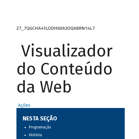
Z7_7QGCHA41LODH60A3OQA8RN14L7
Visualizador
do Conteúdo
da Web
Ações
NESTA SEÇÃO
Programação
História