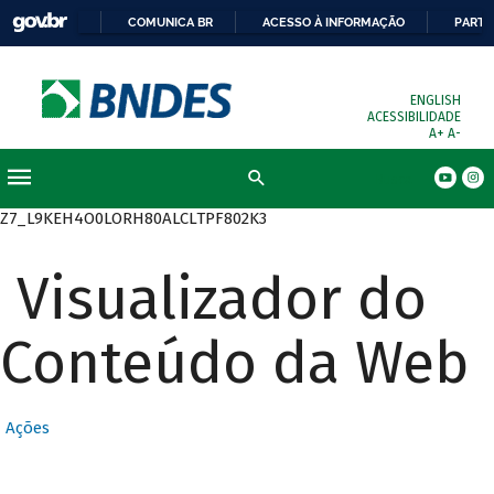
COMUNICA BR
ACESSO À INFORMAÇÃO
PARTI
ENGLISH
ACESSIBILIDADE
A+
A-
Busca
Z7_L9KEH4O0LORH80ALCLTPF802K3
Visualizador do
Conteúdo da Web
Ações