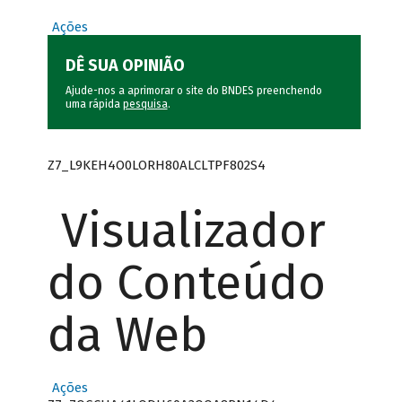
Ações
DÊ SUA OPINIÃO
Ajude-nos a aprimorar o site do BNDES preenchendo
uma rápida
pesquisa
.
Z7_L9KEH4O0LORH80ALCLTPF802S4
Visualizador
do Conteúdo
da Web
Ações