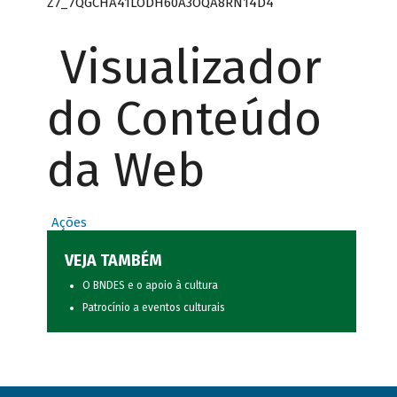
Z7_7QGCHA41LODH60A3OQA8RN14D4
Visualizador
do Conteúdo
da Web
Ações
VEJA TAMBÉM
O BNDES e o apoio à cultura
Patrocínio a eventos culturais