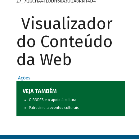
Z7_7QGCHA41LODH60A3OQA8RN14D4
Visualizador
do Conteúdo
da Web
Ações
VEJA TAMBÉM
O BNDES e o apoio à cultura
Patrocínio a eventos culturais