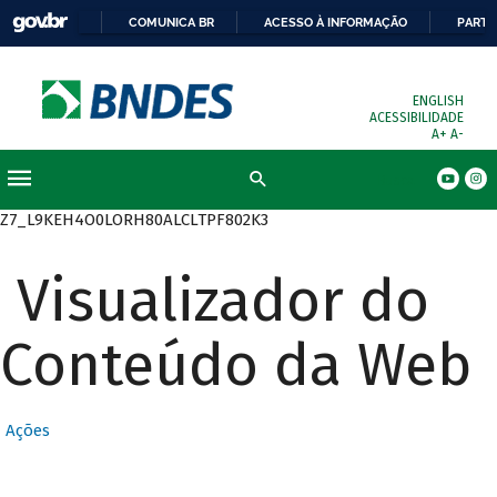
COMUNICA BR
ACESSO À INFORMAÇÃO
PARTI
ENGLISH
ACESSIBILIDADE
A+
A-
Busca
Z7_L9KEH4O0LORH80ALCLTPF802K3
Visualizador do
Conteúdo da Web
Ações