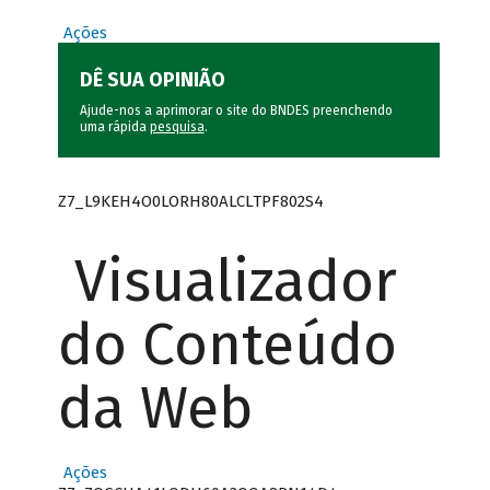
Ações
DÊ SUA OPINIÃO
Ajude-nos a aprimorar o site do BNDES preenchendo
uma rápida
pesquisa
.
Z7_L9KEH4O0LORH80ALCLTPF802S4
Visualizador
do Conteúdo
da Web
Ações