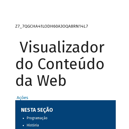
Z7_7QGCHA41LODH60A3OQA8RN14L7
Visualizador
do Conteúdo
da Web
Ações
NESTA SEÇÃO
Programação
História