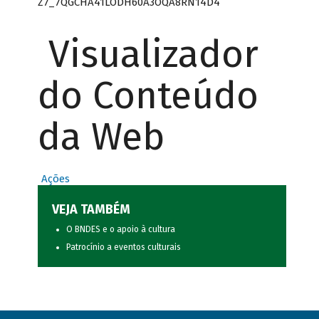
Z7_7QGCHA41LODH60A3OQA8RN14D4
Visualizador
do Conteúdo
da Web
Ações
VEJA TAMBÉM
O BNDES e o apoio à cultura
Patrocínio a eventos culturais