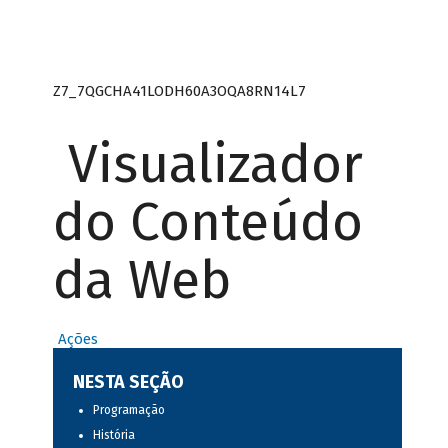
Z7_7QGCHA41LODH60A3OQA8RN14L7
Visualizador
do Conteúdo
da Web
Ações
NESTA SEÇÃO
Programação
História