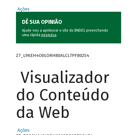
Ações
DÊ SUA OPINIÃO
Ajude-nos a aprimorar o site do BNDES preenchendo
uma rápida
pesquisa
.
Z7_L9KEH4O0LORH80ALCLTPF802S4
Visualizador
do Conteúdo
da Web
Ações