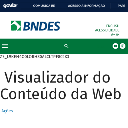
COMUNICA BR
ACESSO À INFORMAÇÃO
PARTI
ENGLISH
ACESSIBILIDADE
A+
A-
Busca
Z7_L9KEH4O0LORH80ALCLTPF802K3
Visualizador do
Conteúdo da Web
Ações