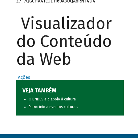
Z7_7QGCHA41LODH60A3OQA8RN14D4
Visualizador
do Conteúdo
da Web
Ações
VEJA TAMBÉM
O BNDES e o apoio à cultura
Patrocínio a eventos culturais