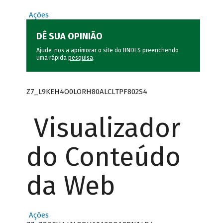
Ações
DÊ SUA OPINIÃO
Ajude-nos a aprimorar o site do BNDES preenchendo
uma rápida
pesquisa
.
Z7_L9KEH4O0LORH80ALCLTPF802S4
Visualizador
do Conteúdo
da Web
Ações