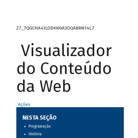
Z7_7QGCHA41LODH60A3OQA8RN14L7
Visualizador
do Conteúdo
da Web
Ações
NESTA SEÇÃO
Programação
História