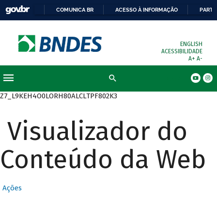
COMUNICA BR
ACESSO À INFORMAÇÃO
PARTI
ENGLISH
ACESSIBILIDADE
A+
A-
Busca
Z7_L9KEH4O0LORH80ALCLTPF802K3
Visualizador do
Conteúdo da Web
Ações