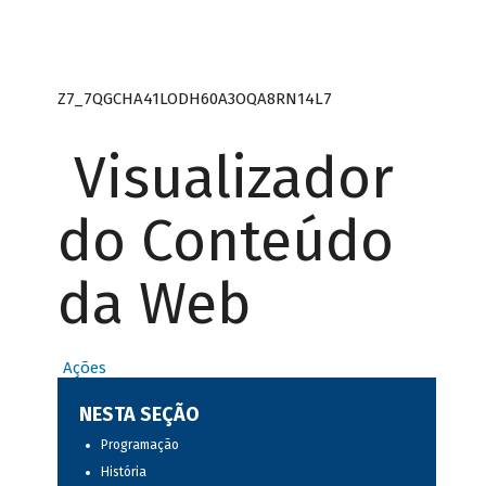
Z7_7QGCHA41LODH60A3OQA8RN14L7
Visualizador
do Conteúdo
da Web
Ações
NESTA SEÇÃO
Programação
História