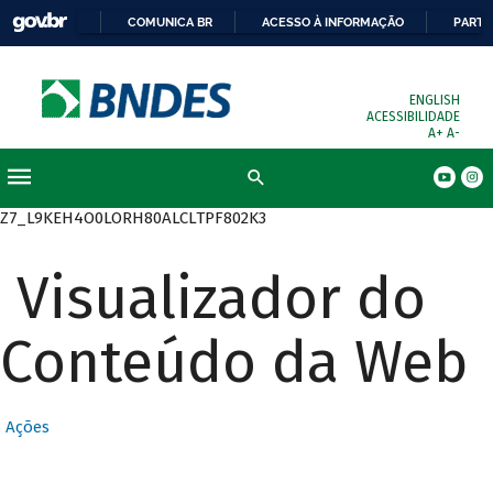
COMUNICA BR
ACESSO À INFORMAÇÃO
PARTI
ENGLISH
ACESSIBILIDADE
A+
A-
Busca
Z7_L9KEH4O0LORH80ALCLTPF802K3
Visualizador do
Conteúdo da Web
Ações