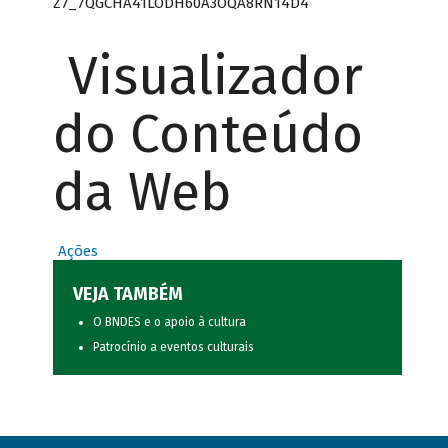
Z7_7QGCHA41LODH60A3OQA8RN14D4
Visualizador
do Conteúdo
da Web
Ações
VEJA TAMBÉM
O BNDES e o apoio à cultura
Patrocínio a eventos culturais