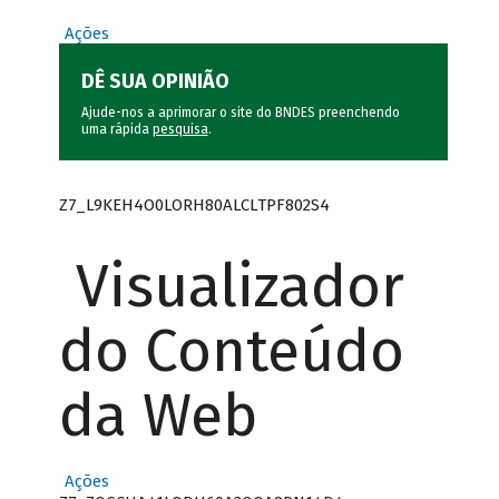
Ações
DÊ SUA OPINIÃO
Ajude-nos a aprimorar o site do BNDES preenchendo
uma rápida
pesquisa
.
Z7_L9KEH4O0LORH80ALCLTPF802S4
Visualizador
do Conteúdo
da Web
Ações