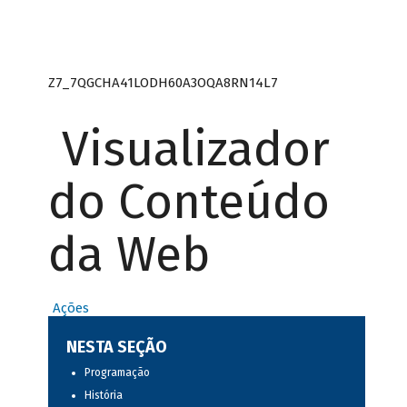
Z7_7QGCHA41LODH60A3OQA8RN14L7
Visualizador
do Conteúdo
da Web
Ações
NESTA SEÇÃO
Programação
História