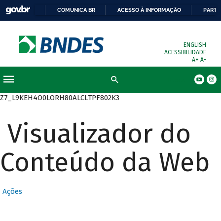
COMUNICA BR
ACESSO À INFORMAÇÃO
PARTI
ENGLISH
ACESSIBILIDADE
A+
A-
Busca
Z7_L9KEH4O0LORH80ALCLTPF802K3
Visualizador do
Conteúdo da Web
Ações