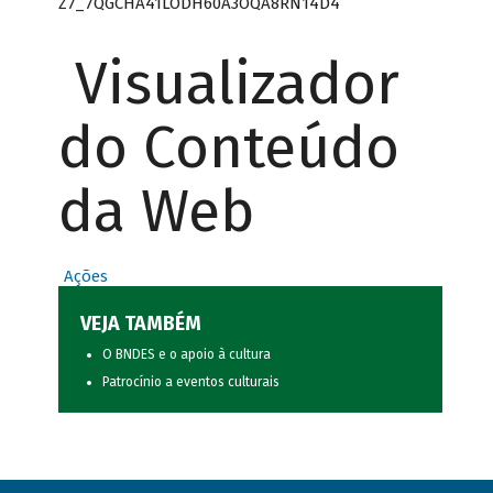
Z7_7QGCHA41LODH60A3OQA8RN14D4
Visualizador
do Conteúdo
da Web
Ações
VEJA TAMBÉM
O BNDES e o apoio à cultura
Patrocínio a eventos culturais