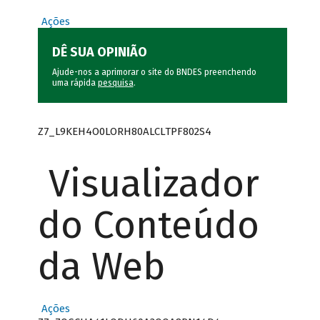
Ações
DÊ SUA OPINIÃO
Ajude-nos a aprimorar o site do BNDES preenchendo
uma rápida
pesquisa
.
Z7_L9KEH4O0LORH80ALCLTPF802S4
Visualizador
do Conteúdo
da Web
Ações