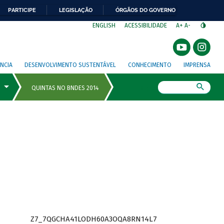
PARTICIPE
LEGISLAÇÃO
ÓRGÃOS DO GOVERNO
⁣
ENGLISH
ACESSIBILIDADE
A+
A-
NCIA
DESENVOLVIMENTO SUSTENTÁVEL
CONHECIMENTO
IMPRENSA
Busca
Z7_7QGCHA41LODH60A3OQA8RN14L7