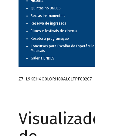
História
Quintas no BNDES
Sextas instrumentais
Reserva de ingressos
Filmes e festivais de cinema
Receba a programação
Concursos para Escolha de Espetáculos
Musicais
Galeria BNDES
Z7_L9KEH4O0LORH80ALCLTPF802C7
Visualizador