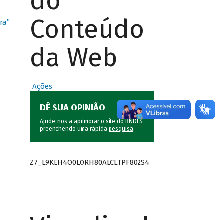
do
Conteúdo
ra”
da Web
Ações
DÊ SUA OPINIÃO
Ajude-nos a aprimorar o site do BNDES
preenchendo uma rápida
pesquisa
.
Z7_L9KEH4O0LORH80ALCLTPF802S4