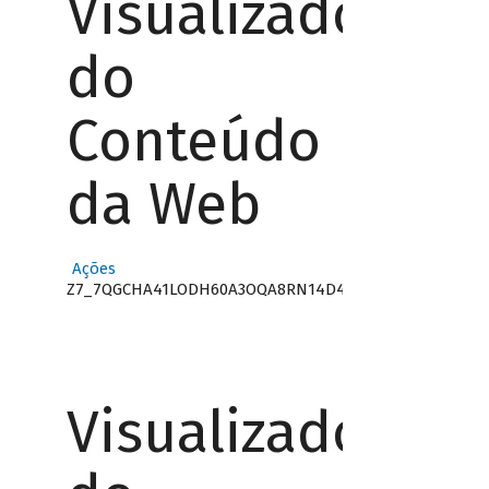
Visualizador
do
Conteúdo
da Web
Ações
Z7_7QGCHA41LODH60A3OQA8RN14D4
Visualizador