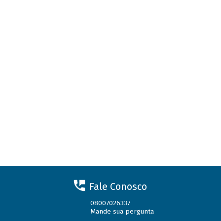
Fale Conosco
08007026337
Mande sua pergunta