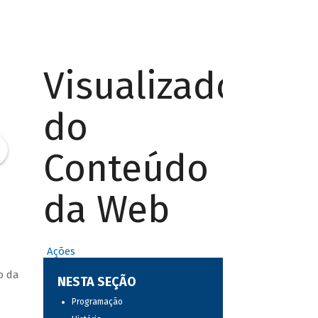
Visualizador
do
Conteúdo
da Web
Ações
o da
NESTA SEÇÃO
Programação