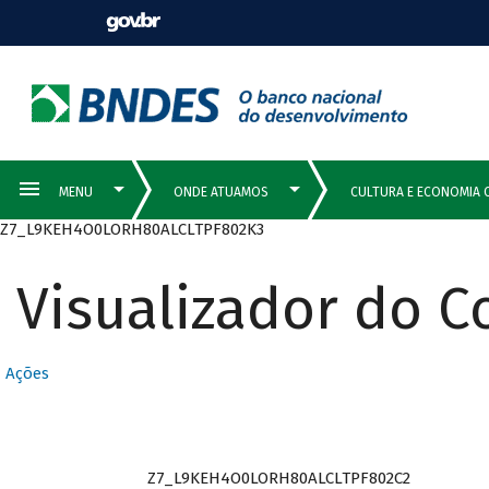
Z7_L9KEH4O0LORH80ALCLTPF802K3
Visualizador do 
Ações
Z7_L9KEH4O0LORH80ALCLTPF802C2