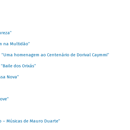
ureza”
m na Multidão”
 / “Uma homenagem ao Centenário de Dorival Caymmi”
“Baile dos Orixás”
ssa Nova”
Love”
o – Músicas de Mauro Duarte”