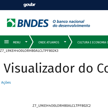
Z7_L9KEH4O0LORH80ALCLTPF802K3
Visualizador do 
Ações
Z7_L9KEH4O0LORH80ALCLTPF802C2