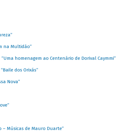
ureza”
m na Multidão”
 / “Uma homenagem ao Centenário de Dorival Caymmi”
“Baile dos Orixás”
ssa Nova”
Love”
o – Músicas de Mauro Duarte”