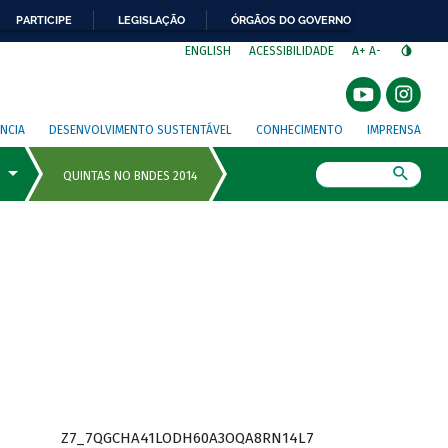
PARTICIPE
LEGISLAÇÃO
ÓRGÃOS DO GOVERNO
⁣
ENGLISH
ACESSIBILIDADE
A+
A-
NCIA
DESENVOLVIMENTO SUSTENTÁVEL
CONHECIMENTO
IMPRENSA
Busca
Z7_7QGCHA41LODH60A3OQA8RN14L7