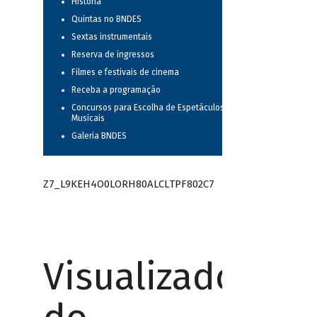
História
Quintas no BNDES
Sextas instrumentais
Reserva de ingressos
Filmes e festivais de cinema
Receba a programação
Concursos para Escolha de Espetáculos
Musicais
Galeria BNDES
Z7_L9KEH4O0LORH80ALCLTPF802C7
Visualizador