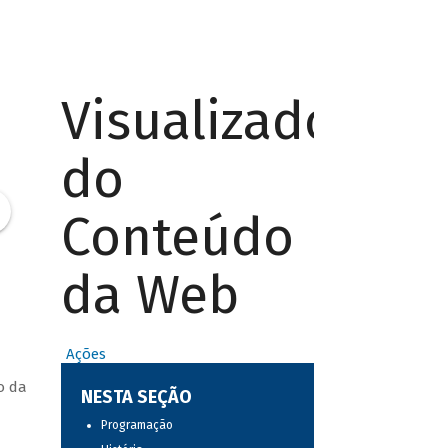
Visualizador
do
Conteúdo
da Web
Ações
o da
NESTA SEÇÃO
Programação