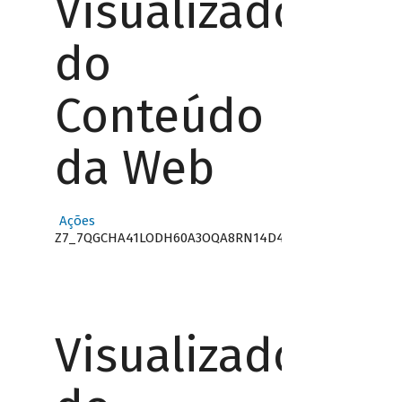
Visualizador
do
Conteúdo
da Web
Ações
Z7_7QGCHA41LODH60A3OQA8RN14D4
Visualizador