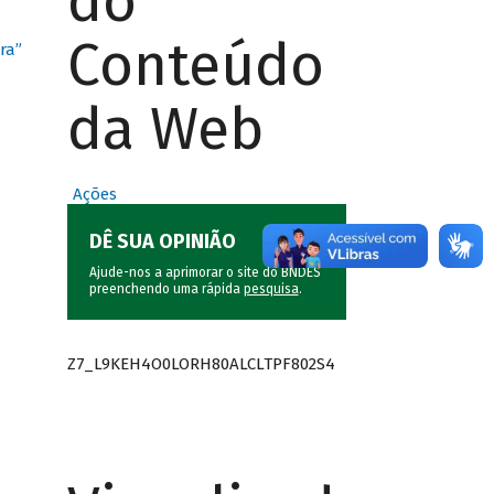
do
Conteúdo
ra”
da Web
Ações
DÊ SUA OPINIÃO
Ajude-nos a aprimorar o site do BNDES
preenchendo uma rápida
pesquisa
.
Z7_L9KEH4O0LORH80ALCLTPF802S4