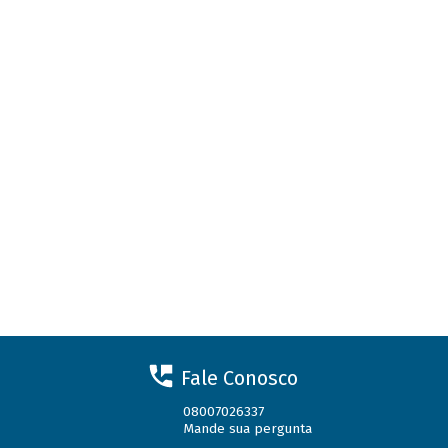
Fale Conosco
08007026337
Mande sua pergunta