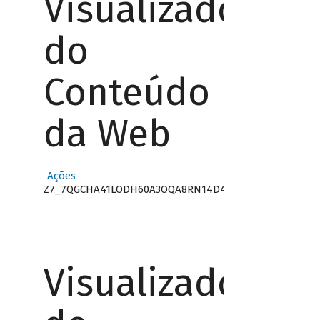
Visualizador
do
Conteúdo
da Web
Ações
Z7_7QGCHA41LODH60A3OQA8RN14D4
Visualizador