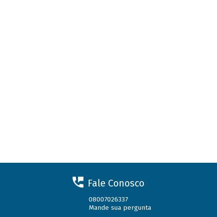
Fale Conosco
08007026337
Mande sua pergunta