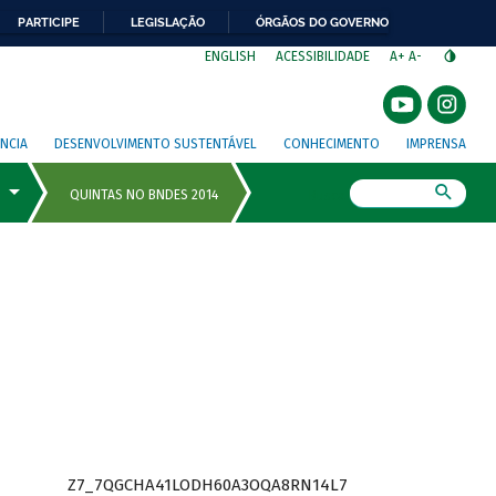
PARTICIPE
LEGISLAÇÃO
ÓRGÃOS DO GOVERNO
⁣
ENGLISH
ACESSIBILIDADE
A+
A-
NCIA
DESENVOLVIMENTO SUSTENTÁVEL
CONHECIMENTO
IMPRENSA
Busca
Z7_7QGCHA41LODH60A3OQA8RN14L7