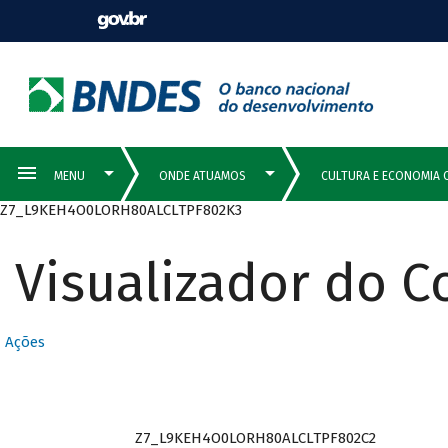
Z7_L9KEH4O0LORH80ALCLTPF802K3
Visualizador do 
Ações
Z7_L9KEH4O0LORH80ALCLTPF802C2