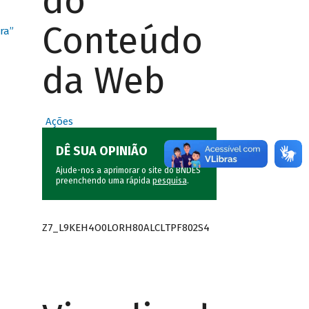
do
Conteúdo
ra”
da Web
Ações
DÊ SUA OPINIÃO
Ajude-nos a aprimorar o site do BNDES
preenchendo uma rápida
pesquisa
.
Z7_L9KEH4O0LORH80ALCLTPF802S4