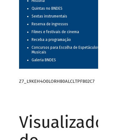
História
Quintas no BNDES
Sextas instrumentais
Reserva de ingressos
Filmes e festivais de cinema
Receba a programação
Concursos para Escolha de Espetáculos
Musicais
Galeria BNDES
Z7_L9KEH4O0LORH80ALCLTPF802C7
Visualizador