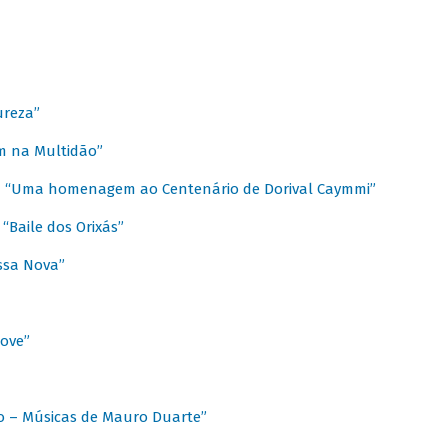
ureza”
m na Multidão”
 / “Uma homenagem ao Centenário de Dorival Caymmi”
“Baile dos Orixás”
ssa Nova”
Love”
o – Músicas de Mauro Duarte”