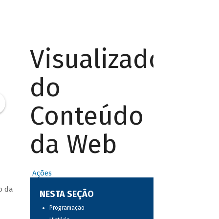
Visualizador
do
Conteúdo
da Web
Ações
o da
NESTA SEÇÃO
Programação