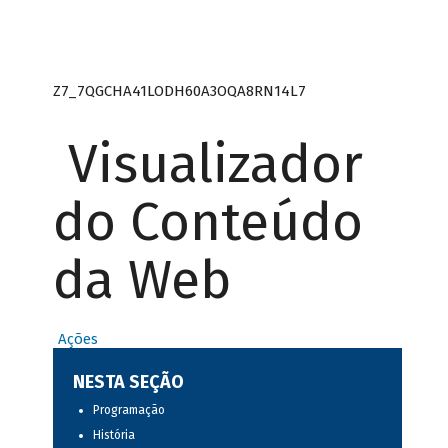
Z7_7QGCHA41LODH60A3OQA8RN14L7
Visualizador
do Conteúdo
da Web
Ações
NESTA SEÇÃO
Programação
História