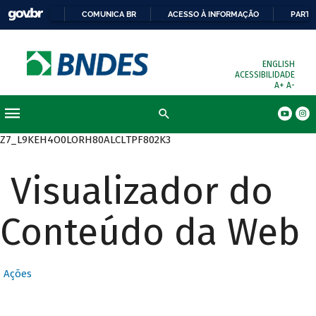
COMUNICA BR
ACESSO À INFORMAÇÃO
PARTI
ENGLISH
ACESSIBILIDADE
A+
A-
Busca
Z7_L9KEH4O0LORH80ALCLTPF802K3
Visualizador do
Conteúdo da Web
Ações