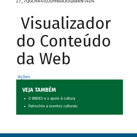
Z7_7QGCHA41LODH60A3OQA8RN14D4
Visualizador
do Conteúdo
da Web
Ações
VEJA TAMBÉM
O BNDES e o apoio à cultura
Patrocínio a eventos culturais