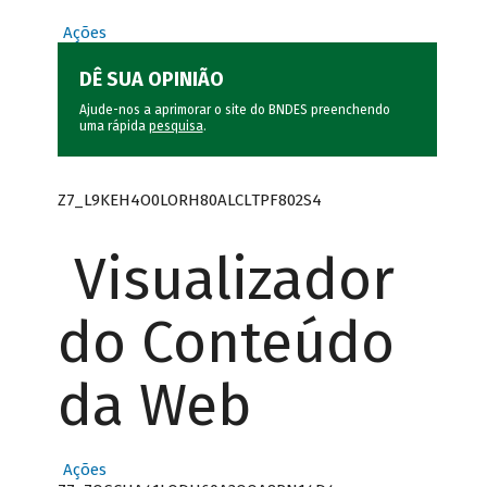
Ações
DÊ SUA OPINIÃO
Ajude-nos a aprimorar o site do BNDES preenchendo
uma rápida
pesquisa
.
Z7_L9KEH4O0LORH80ALCLTPF802S4
Visualizador
do Conteúdo
da Web
Ações