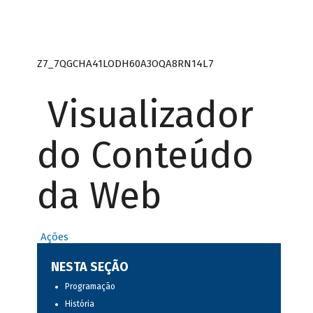
Z7_7QGCHA41LODH60A3OQA8RN14L7
Visualizador
do Conteúdo
da Web
Ações
NESTA SEÇÃO
Programação
História