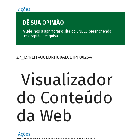
Ações
DÊ SUA OPINIÃO
Ajude-nos a aprimorar o site do BNDES preenchendo
uma rápida
pesquisa
.
Z7_L9KEH4O0LORH80ALCLTPF802S4
Visualizador
do Conteúdo
da Web
Ações