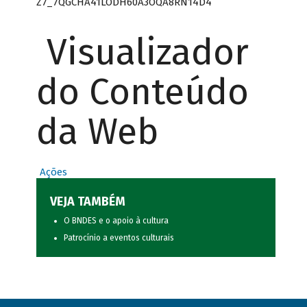
Z7_7QGCHA41LODH60A3OQA8RN14D4
Visualizador
do Conteúdo
da Web
Ações
VEJA TAMBÉM
O BNDES e o apoio à cultura
Patrocínio a eventos culturais