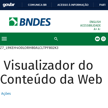
COMUNICA BR
ACESSO À INFORMAÇÃO
PARTI
ENGLISH
ACESSIBILIDADE
A+
A-
Busca
Z7_L9KEH4O0LORH80ALCLTPF802K3
Visualizador do
Conteúdo da Web
Ações