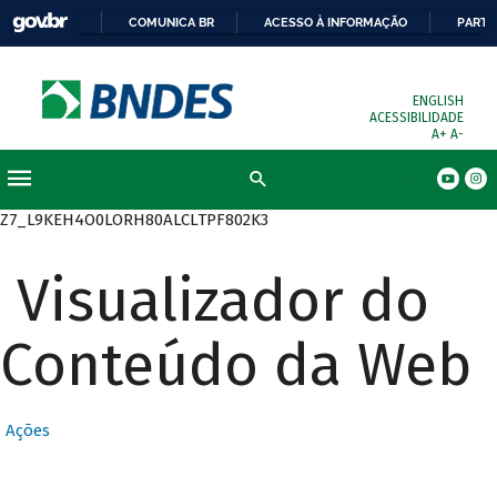
COMUNICA BR
ACESSO À INFORMAÇÃO
PARTI
ENGLISH
ACESSIBILIDADE
A+
A-
Busca
Z7_L9KEH4O0LORH80ALCLTPF802K3
Visualizador do
Conteúdo da Web
Ações