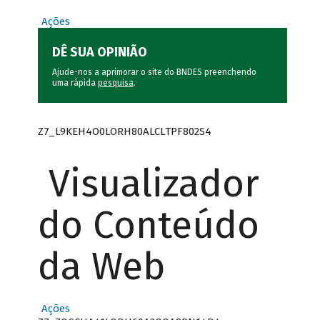
Ações
DÊ SUA OPINIÃO
Ajude-nos a aprimorar o site do BNDES preenchendo
uma rápida
pesquisa
.
Z7_L9KEH4O0LORH80ALCLTPF802S4
Visualizador
do Conteúdo
da Web
Ações