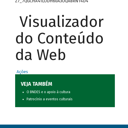
Z7_7QGCHA41LODH60A3OQA8RN14D4
Visualizador
do Conteúdo
da Web
Ações
VEJA TAMBÉM
O BNDES e o apoio à cultura
Patrocínio a eventos culturais