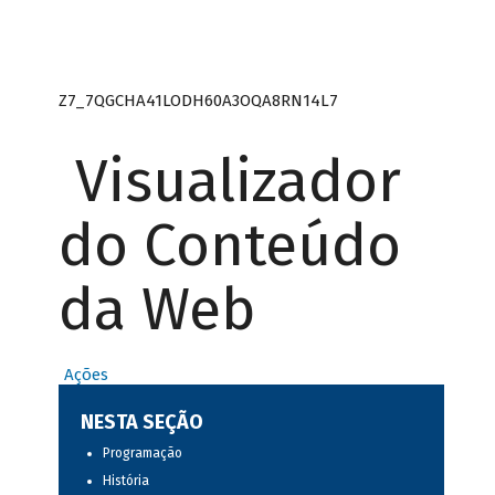
Z7_7QGCHA41LODH60A3OQA8RN14L7
Visualizador
do Conteúdo
da Web
Ações
NESTA SEÇÃO
Programação
História