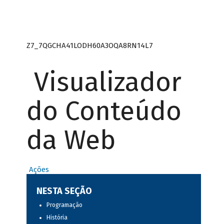
Z7_7QGCHA41LODH60A3OQA8RN14L7
Visualizador
do Conteúdo
da Web
Ações
NESTA SEÇÃO
Programação
História