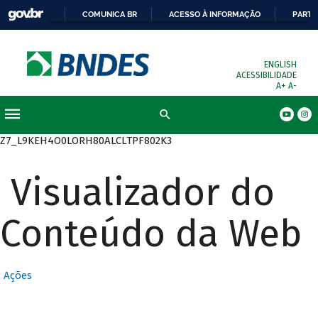
COMUNICA BR
ACESSO À INFORMAÇÃO
PARTI
ENGLISH
ACESSIBILIDADE
A+
A-
Busca
Z7_L9KEH4O0LORH80ALCLTPF802K3
Visualizador do
Conteúdo da Web
Ações