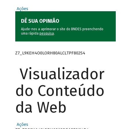
Ações
DÊ SUA OPINIÃO
Ajude-nos a aprimorar o site do BNDES preenchendo
uma rápida
pesquisa
.
Z7_L9KEH4O0LORH80ALCLTPF802S4
Visualizador
do Conteúdo
da Web
Ações