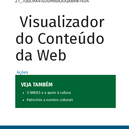
Z7_7QGCHA41LODH60A3OQA8RN14D4
Visualizador
do Conteúdo
da Web
Ações
VEJA TAMBÉM
O BNDES e o apoio à cultura
Patrocínio a eventos culturais