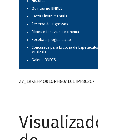
História
Quintas no BNDES
Sextas instrumentais
Reserva de ingressos
Filmes e festivais de cinema
Receba a programação
Concursos para Escolha de Espetáculos
Musicais
Galeria BNDES
Z7_L9KEH4O0LORH80ALCLTPF802C7
Visualizador