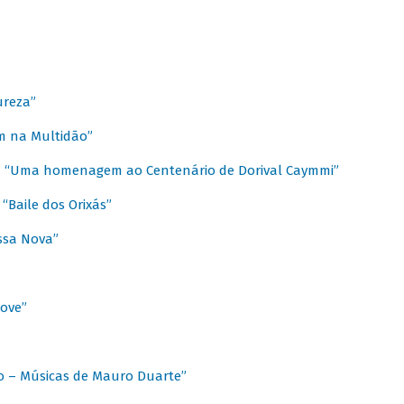
ureza”
m na Multidão”
 / “Uma homenagem ao Centenário de Dorival Caymmi”
“Baile dos Orixás”
ssa Nova”
Love”
o – Músicas de Mauro Duarte”