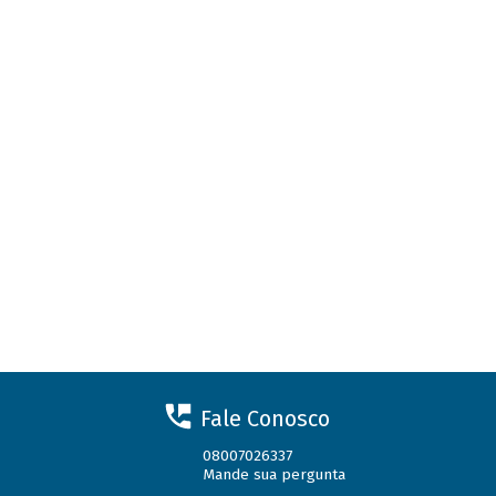
Fale Conosco
08007026337
Mande sua pergunta