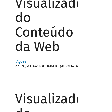
Visualizador
do
Conteúdo
da Web
Ações
Z7_7QGCHA41LODH60A3OQA8RN14D4
Visualizador