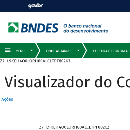
Z7_L9KEH4O0LORH80ALCLTPF802K3
Visualizador do 
Ações
Z7_L9KEH4O0LORH80ALCLTPF802C2