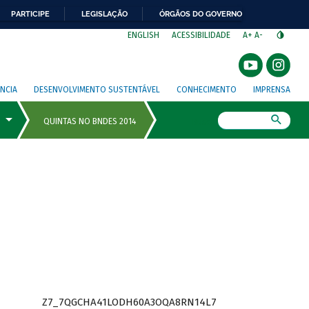
PARTICIPE
LEGISLAÇÃO
ÓRGÃOS DO GOVERNO
⁣
ENGLISH
ACESSIBILIDADE
A+
A-
NCIA
DESENVOLVIMENTO SUSTENTÁVEL
CONHECIMENTO
IMPRENSA
Busca
Z7_7QGCHA41LODH60A3OQA8RN14L7