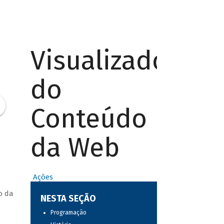
Visualizador
do
Conteúdo
da Web
Ações
o da
NESTA SEÇÃO
Programação