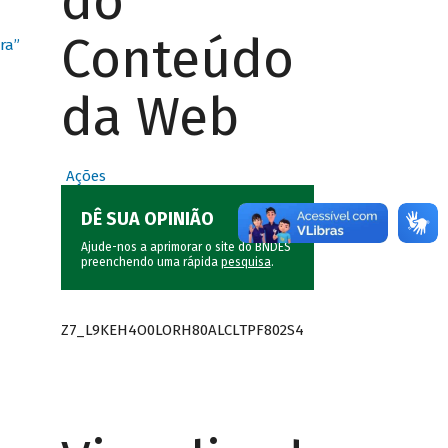
do
Conteúdo
ra”
da Web
Ações
DÊ SUA OPINIÃO
Ajude-nos a aprimorar o site do BNDES
preenchendo uma rápida
pesquisa
.
Z7_L9KEH4O0LORH80ALCLTPF802S4