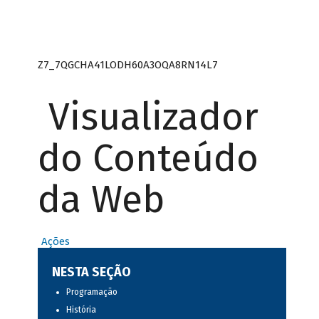
Z7_7QGCHA41LODH60A3OQA8RN14L7
Visualizador
do Conteúdo
da Web
Ações
NESTA SEÇÃO
Programação
História