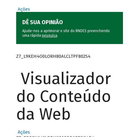
Ações
DÊ SUA OPINIÃO
Ajude-nos a aprimorar o site do BNDES preenchendo
uma rápida
pesquisa
.
Z7_L9KEH4O0LORH80ALCLTPF802S4
Visualizador
do Conteúdo
da Web
Ações