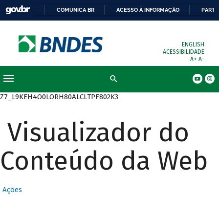
COMUNICA BR
ACESSO À INFORMAÇÃO
PARTI
ENGLISH
ACESSIBILIDADE
A+
A-
Busca
Z7_L9KEH4O0LORH80ALCLTPF802K3
Visualizador do
Conteúdo da Web
Ações