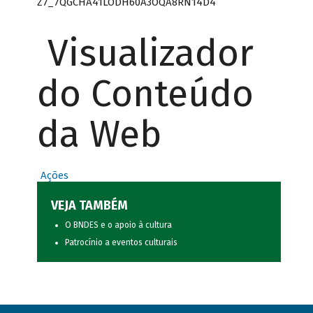
Z7_7QGCHA41LODH60A3OQA8RN14D4
Visualizador
do Conteúdo
da Web
Ações
VEJA TAMBÉM
O BNDES e o apoio à cultura
Patrocínio a eventos culturais