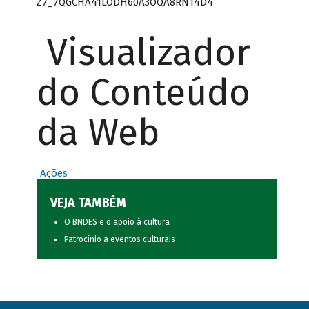
Z7_7QGCHA41LODH60A3OQA8RN14D4
Visualizador
do Conteúdo
da Web
Ações
VEJA TAMBÉM
O BNDES e o apoio à cultura
Patrocínio a eventos culturais