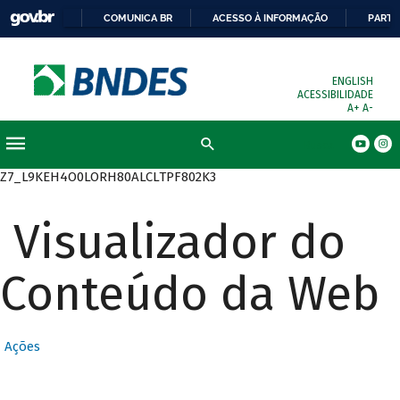
COMUNICA BR
ACESSO À INFORMAÇÃO
PARTI
ENGLISH
ACESSIBILIDADE
A+
A-
Busca
Z7_L9KEH4O0LORH80ALCLTPF802K3
Visualizador do
Conteúdo da Web
Ações