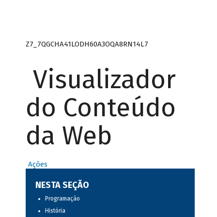
Z7_7QGCHA41LODH60A3OQA8RN14L7
Visualizador
do Conteúdo
da Web
Ações
NESTA SEÇÃO
Programação
História