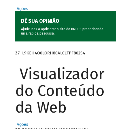
Ações
DÊ SUA OPINIÃO
Ajude-nos a aprimorar o site do BNDES preenchendo
uma rápida
pesquisa
.
Z7_L9KEH4O0LORH80ALCLTPF802S4
Visualizador
do Conteúdo
da Web
Ações