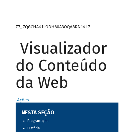
Z7_7QGCHA41LODH60A3OQA8RN14L7
Visualizador
do Conteúdo
da Web
Ações
NESTA SEÇÃO
Programação
História