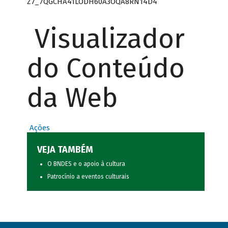
Z7_7QGCHA41LODH60A3OQA8RN14D4
Visualizador
do Conteúdo
da Web
Ações
VEJA TAMBÉM
O BNDES e o apoio à cultura
Patrocínio a eventos culturais