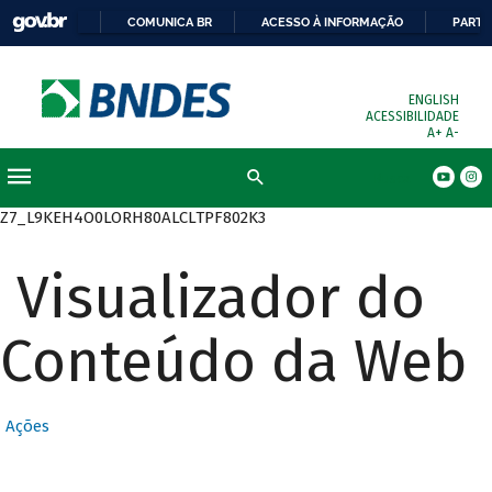
COMUNICA BR
ACESSO À INFORMAÇÃO
PARTI
ENGLISH
ACESSIBILIDADE
A+
A-
Busca
Z7_L9KEH4O0LORH80ALCLTPF802K3
Visualizador do
Conteúdo da Web
Ações