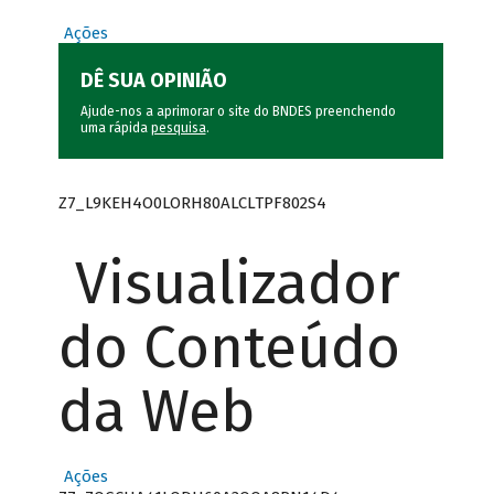
Ações
DÊ SUA OPINIÃO
Ajude-nos a aprimorar o site do BNDES preenchendo
uma rápida
pesquisa
.
Z7_L9KEH4O0LORH80ALCLTPF802S4
Visualizador
do Conteúdo
da Web
Ações