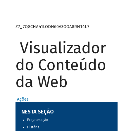
Z7_7QGCHA41LODH60A3OQA8RN14L7
Visualizador
do Conteúdo
da Web
Ações
NESTA SEÇÃO
Programação
História