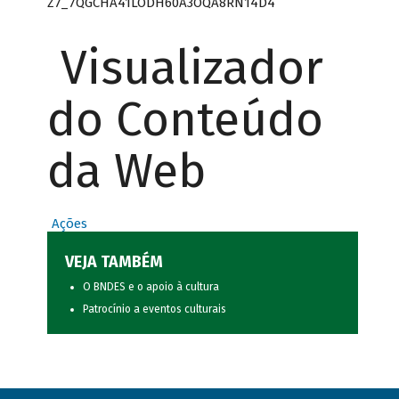
Z7_7QGCHA41LODH60A3OQA8RN14D4
Visualizador
do Conteúdo
da Web
Ações
VEJA TAMBÉM
O BNDES e o apoio à cultura
Patrocínio a eventos culturais