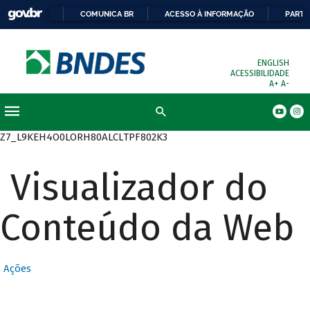
COMUNICA BR
ACESSO À INFORMAÇÃO
PARTI
ENGLISH
ACESSIBILIDADE
A+
A-
Busca
Z7_L9KEH4O0LORH80ALCLTPF802K3
Visualizador do
Conteúdo da Web
Ações