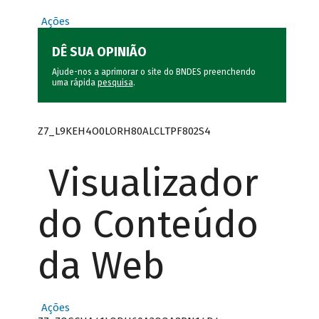
Ações
DÊ SUA OPINIÃO
Ajude-nos a aprimorar o site do BNDES preenchendo
uma rápida
pesquisa
.
Z7_L9KEH4O0LORH80ALCLTPF802S4
Visualizador
do Conteúdo
da Web
Ações