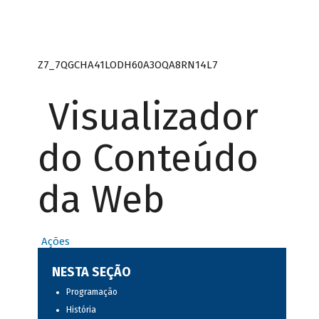
Z7_7QGCHA41LODH60A3OQA8RN14L7
Visualizador
do Conteúdo
da Web
Ações
NESTA SEÇÃO
Programação
História