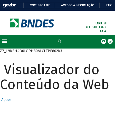
COMUNICA BR
ACESSO À INFORMAÇÃO
PARTI
ENGLISH
ACESSIBILIDADE
A+
A-
Busca
Z7_L9KEH4O0LORH80ALCLTPF802K3
Visualizador do
Conteúdo da Web
Ações