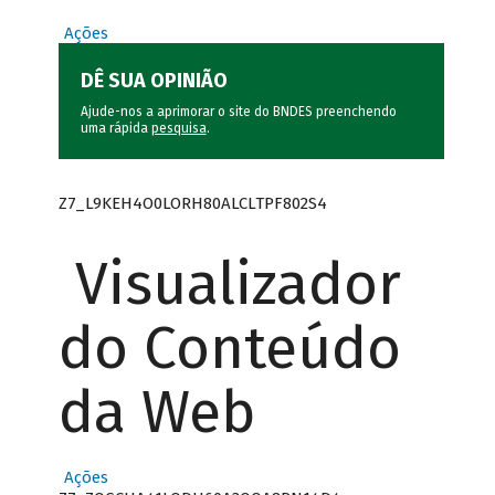
Ações
DÊ SUA OPINIÃO
Ajude-nos a aprimorar o site do BNDES preenchendo
uma rápida
pesquisa
.
Z7_L9KEH4O0LORH80ALCLTPF802S4
Visualizador
do Conteúdo
da Web
Ações