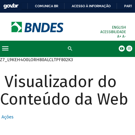
COMUNICA BR
ACESSO À INFORMAÇÃO
PARTI
ENGLISH
ACESSIBILIDADE
A+
A-
Busca
Z7_L9KEH4O0LORH80ALCLTPF802K3
Visualizador do
Conteúdo da Web
Ações