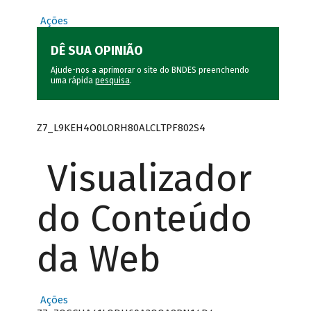
Ações
DÊ SUA OPINIÃO
Ajude-nos a aprimorar o site do BNDES preenchendo
uma rápida
pesquisa
.
Z7_L9KEH4O0LORH80ALCLTPF802S4
Visualizador
do Conteúdo
da Web
Ações