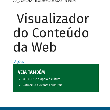
Z7_7QGCHA41LODH60A3OQA8RN14D4
Visualizador
do Conteúdo
da Web
Ações
VEJA TAMBÉM
O BNDES e o apoio à cultura
Patrocínio a eventos culturais