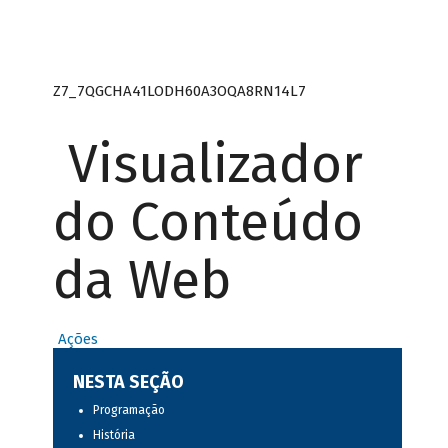
Z7_7QGCHA41LODH60A3OQA8RN14L7
Visualizador
do Conteúdo
da Web
Ações
NESTA SEÇÃO
Programação
História