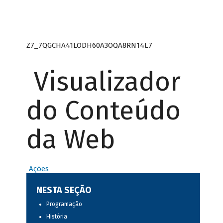
Z7_7QGCHA41LODH60A3OQA8RN14L7
Visualizador
do Conteúdo
da Web
Ações
NESTA SEÇÃO
Programação
História