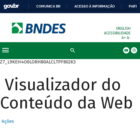
COMUNICA BR
ACESSO À INFORMAÇÃO
PARTI
ENGLISH
ACESSIBILIDADE
A+
A-
Busca
Z7_L9KEH4O0LORH80ALCLTPF802K3
Visualizador do
Conteúdo da Web
Ações