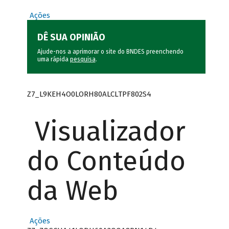
Ações
DÊ SUA OPINIÃO
Ajude-nos a aprimorar o site do BNDES preenchendo
uma rápida
pesquisa
.
Z7_L9KEH4O0LORH80ALCLTPF802S4
Visualizador
do Conteúdo
da Web
Ações