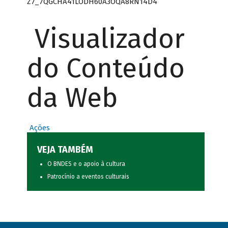
Z7_7QGCHA41LODH60A3OQA8RN14D4
Visualizador
do Conteúdo
da Web
Ações
VEJA TAMBÉM
O BNDES e o apoio à cultura
Patrocínio a eventos culturais